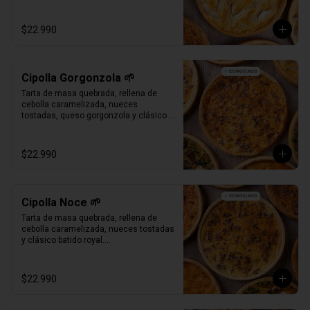
Bandeja al vacío, 4-6 porc.

Producto Congelado ❄️
$22.990
Cipolla Gorgonzola 🌱
Tarta de masa quebrada, rellena de 
cebolla caramelizada, nueces 
tostadas, queso gorgonzola y clásico 
batido royal.

Bandeja al vacío, 4-6 porc.

Producto Congelado ❄️
$22.990
Cipolla Noce 🌱
Tarta de masa quebrada, rellena de 
cebolla caramelizada, nueces tostadas 
y clásico batido royal.

Bandeja al vacío, 4-6 porc.

Producto Congelado ❄️
$22.990