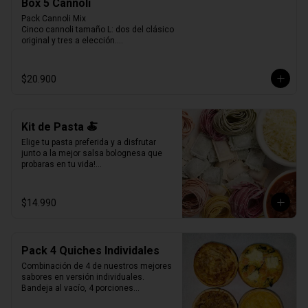
Box 5 Cannoli
Pack Cannoli Mix

Cinco cannoli tamaño L: dos del clásico 
original y tres a elección.

Una experiencia pensada para disfrutar 
lo mejor de La Verità, combinando lo 
tradicional con nuevos sabores.
$20.900
Kit de Pasta 🍝
Elige tu pasta preferida y a disfrutar 
junto a la mejor salsa bolognesa que 
probaras en tu vida!

500gr de pasta a eleccion (4 pers.)

400grs de bolognesa con abundante 
$14.990
carne mechada de vacuno.

100grs de queso parmesano rallado.
Pack 4 Quiches Individales
Combinación de 4 de nuestros mejores 
sabores en versión individuales.

Bandeja al vacío, 4 porciones

Producto Congelado ❄️