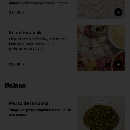
400grs de bolognesa con abundante 
carne mechada de vacuno.

$14.990
100grs de queso parmesano rallado.

Producto Congelado ❄️
Kit de Pasta 🍝
Elige tu pasta preferida y a disfrutar 
junto a la mejor salsa bolognesa que 
probaras en tu vida!

500gr de pasta a eleccion (4 pers.)

400grs de bolognesa con abundante 
$14.990
carne mechada de vacuno.

100grs de queso parmesano rallado.
Salsas
Pesto de la nonna
200grs de pesto esquisita receta de la 
mia nonna.