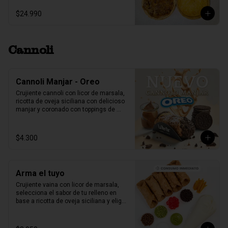
$24.990
Cannoli
Cannoli Manjar - Oreo
Crujiente cannoli con licor de marsala, 
ricotta de oveja siciliana con delicioso 
manjar y coronado con toppings de 
galletas Oreo.
$4.300
Arma el tuyo
Crujiente vaina con licor de marsala, 
selecciona el sabor de tu relleno en 
base a ricotta de oveja siciliana y elige 
2 sabores de toppings que más te 
gusten.

1 unidad tamaño L