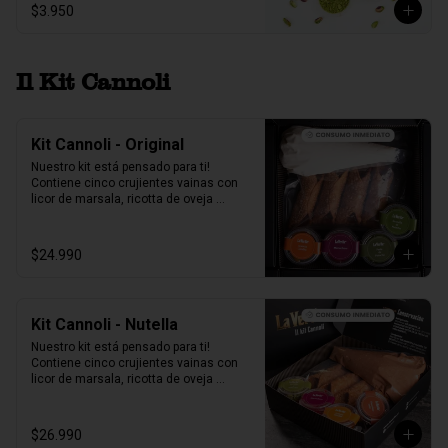
$3.950
Il Kit Cannoli
Kit Cannoli - Original
Nuestro kit está pensado para ti! 
Contiene cinco crujientes vainas con 
licor de marsala, ricotta de oveja 
siciliana, perlas de chocolate, pistacho, 
piel de naranja confitada, marrasquino, 
pistacho y una exquisita crema de 
$24.990
pistacho.
Kit Cannoli - Nutella
Nuestro kit está pensado para ti! 
Contiene cinco crujientes vainas con 
licor de marsala, ricotta de oveja 
siciliana mezclada con Nutella, perlas 
de chocolate, pistacho, piel de naranja 
confitada, marrasquino, pistacho y una 
$26.990
exquisita crema de pistacho.