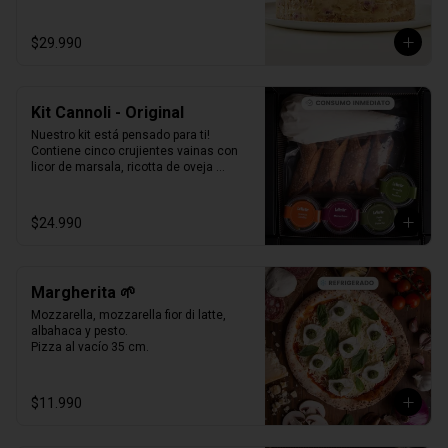
Formato Congelada - 15 personas.
$29.990
Kit Cannoli - Original
Nuestro kit está pensado para ti! 
Contiene cinco crujientes vainas con 
licor de marsala, ricotta de oveja 
siciliana, perlas de chocolate, pistacho, 
piel de naranja confitada, marrasquino, 
pistacho y una exquisita crema de 
$24.990
pistacho.
Margherita 🌱
Mozzarella, mozzarella fior di latte, 
albahaca y pesto.

Pizza al vacío 35 cm.
$11.990