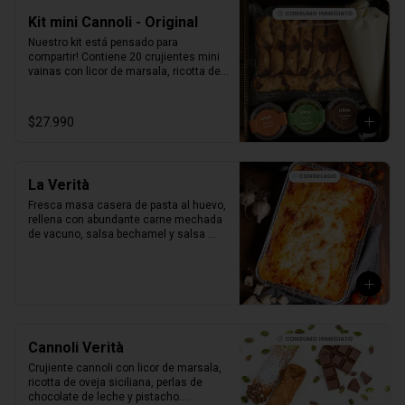
Kit mini Cannoli - Original
Nuestro kit está pensado para 
compartir! Contiene 20 crujientes mini 
vainas con licor de marsala, ricotta de 
oveja siciliana, perlas de chocolate, 
pistacho, piel de naranja confitada, 
marrasquino, pistacho y una exquisita 
$27.990
crema de pistacho.
La Verità
Fresca masa casera de pasta al huevo, 
rellena con abundante carne mechada 
de vacuno, salsa bechamel y salsa 
pomodoro casera receta de la mia 
nonna.
Cannoli Verità
Crujiente cannoli con licor de marsala, 
ricotta de oveja siciliana, perlas de 
chocolate de leche y pistacho.
