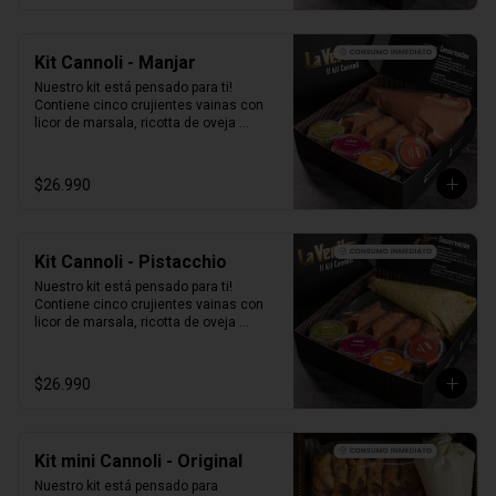
Kit Cannoli - Manjar
Nuestro kit está pensado para ti! 
Contiene cinco crujientes vainas con 
licor de marsala, ricotta de oveja 
siciliana mezclada con Manjar, perlas 
de chocolate, pistacho, piel de naranja 
confitada, marrasquino, pistacho y una 
$26.990
exquisita crema de pistacho.
Kit Cannoli - Pistacchio
Nuestro kit está pensado para ti! 
Contiene cinco crujientes vainas con 
licor de marsala, ricotta de oveja 
siciliana mezclada con pasta de 
pistacchio natural, perlas de chocolate, 
pistacho, piel de naranja confitada, 
$26.990
marrasquino, pistacho y una exquisita 
crema de pistacho.
Kit mini Cannoli - Original
Nuestro kit está pensado para 