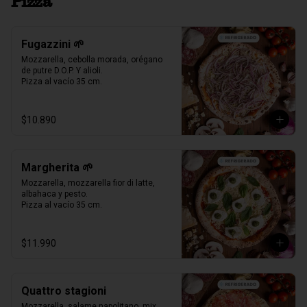
Pizza
Fugazzini 🌱
Mozzarella, cebolla morada, orégano 
de putre D.O.P. Y alioli.

Pizza al vacío 35 cm.
$10.890
Margherita 🌱
Mozzarella, mozzarella fior di latte, 
albahaca y pesto.

Pizza al vacío 35 cm.
$11.990
Quattro stagioni
Mozzarella, salame napolitano, mix 