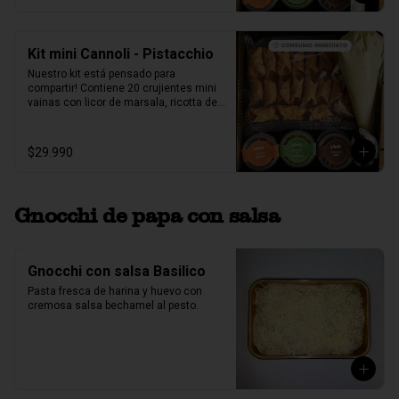
pistacho.
Kit mini Cannoli - Pistacchio
Nuestro kit está pensado para 
compartir! Contiene 20 crujientes mini 
vainas con licor de marsala, ricotta de 
oveja siciliana mezclada con pasta de 
pistacchio natural, perlas de chocolate, 
pistacho, piel de naranja confitada, 
$29.990
marrasquino, pistacho y una exquisita 
crema de pistacho.
Gnocchi de papa con salsa
Gnocchi con salsa Basilico
Pasta fresca de harina y huevo con 
cremosa salsa bechamel al pesto.