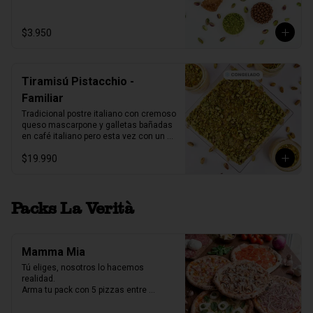
1 unidad tamaño L
$3.950
Tiramisú Pistacchio -
Familiar
Tradicional postre italiano con cremoso 
queso mascarpone y galletas bañadas 
en café italiano pero esta vez con un 
increíble toque de pistacchio.

$19.990
Fuente acrilico, 6-8 porc.

Producto Congelado ❄️
Packs La Verità
Mamma Mia
Tú eliges, nosotros lo hacemos 
realidad.

Arma tu pack con 5 pizzas entre 
nuestras 7 variedades y crea la 
combinación perfecta para compartir.
