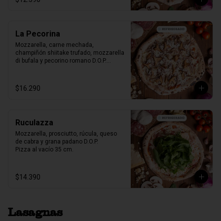
La Pecorina
Mozzarella, carne mechada, 
champiñón shiitake trufado, mozzarella 
di bufala y pecorino romano D.O.P.

Pizza al vacío 35 cm.
$16.290
Ruculazza
Mozzarella, prosciutto, rúcula, queso 
de cabra y grana padano D.O.P.

Pizza al vacío 35 cm.
$14.390
Lasagnas