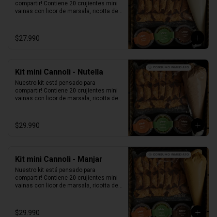
compartir! Contiene 20 crujientes mini 
vainas con licor de marsala, ricotta de 
oveja siciliana, perlas de chocolate, 
pistacho, piel de naranja confitada, 
marrasquino, pistacho y una exquisita 
$27.990
crema de pistacho.
Kit mini Cannoli - Nutella
Nuestro kit está pensado para 
compartir! Contiene 20 crujientes mini 
vainas con licor de marsala, ricotta de 
oveja siciliana mezclada con Nutella, 
perlas de chocolate, pistacho, piel de 
naranja confitada, marrasquino, 
$29.990
pistacho y una exquisita crema de 
pistacho.
Kit mini Cannoli - Manjar
Nuestro kit está pensado para 
compartir! Contiene 20 crujientes mini 
vainas con licor de marsala, ricotta de 
oveja siciliana mezclada con Manjar, 
perlas de chocolate, pistacho, piel de 
naranja confitada, marrasquino, 
$29.990
pistacho y una exquisita crema de 