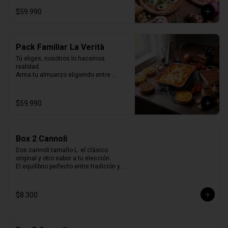
Selladas al vacío, listas para horno o 
$59.990
parrilla… como recién hechas.
Pack Familiar La Verità
Tú eliges, nosotros lo hacemos 
realidad.

Arma tu almuerzo eligiendo entre 
nuestras 2 opciones de pack de 
quiches y nuestras 2 lasagnas mas 
vendidas y un tiramisú familiar para 
$59.990
cerrar.

Todo listo para horno, perfecto para 
compartir y disfrutar sin preocuparse de 
cocinar.
Box 2 Cannoli
Dos cannoli tamaño L: el clásico 
original y otro sabor a tu elección.

El equilibrio perfecto entre tradición y 
variedad.
$8.300