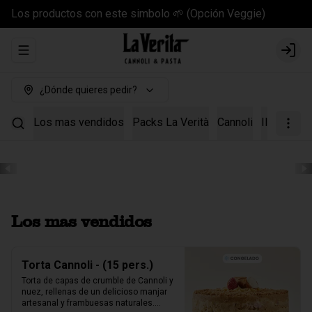
Los productos con este simbolo 🌱 (Opción Veggie)
Abrir menu de navegación
Login
¿Dónde quieres pedir?
Los mas vendidos
Packs La Verità
Cannoli
Il Kit Cann
Los mas vendidos
Torta Cannoli - (15 pers.)
Torta de capas de crumble de Cannoli y 
nuez, rellenas de un delicioso manjar 
artesanal y frambuesas naturales.
