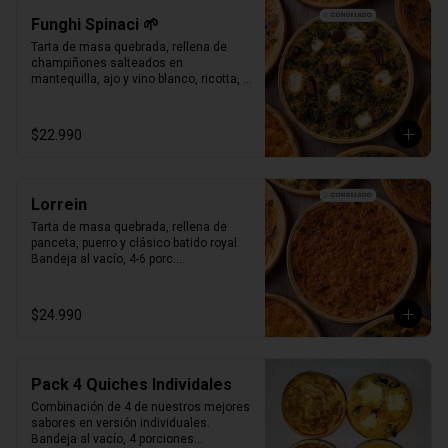
Funghi Spinaci 🌱
Tarta de masa quebrada, rellena de 
champiñones salteados en 
mantequilla, ajo y vino blanco, ricotta, 
espinaca salteada y clásico batido 
royal.

Bandeja al vacío, 4-6 porc.

$22.990
Producto Congelado ❄️
Lorrein
Tarta de masa quebrada, rellena de 
panceta, puerro y clásico batido royal.

Bandeja al vacío, 4-6 porc.

Producto Congelado ❄️
$24.990
Pack 4 Quiches Individales
Combinación de 4 de nuestros mejores 
sabores en versión individuales.

Bandeja al vacío, 4 porciones
