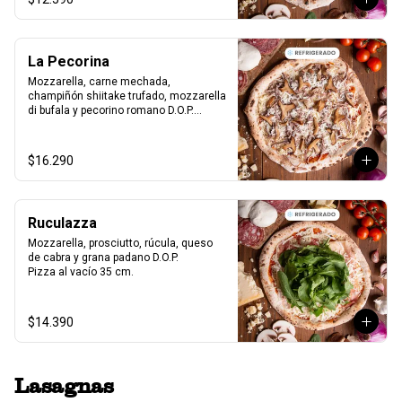
La Pecorina
Mozzarella, carne mechada, 
champiñón shiitake trufado, mozzarella 
di bufala y pecorino romano D.O.P.

Pizza al vacío 35 cm.
$16.290
Ruculazza
Mozzarella, prosciutto, rúcula, queso 
de cabra y grana padano D.O.P.

Pizza al vacío 35 cm.
$14.390
Lasagnas