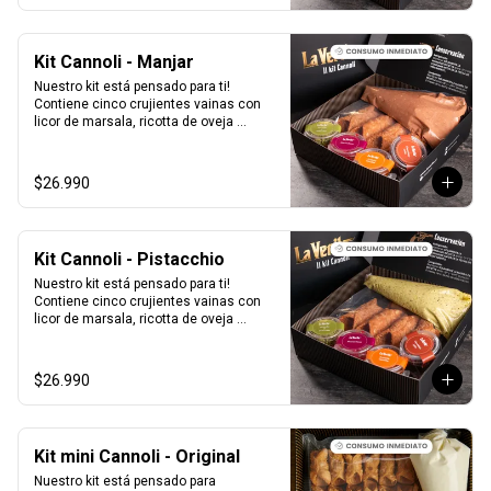
Kit Cannoli - Manjar
Nuestro kit está pensado para ti! 
Contiene cinco crujientes vainas con 
licor de marsala, ricotta de oveja 
siciliana mezclada con Manjar, perlas 
de chocolate, pistacho, piel de naranja 
confitada, marrasquino, pistacho y una 
$26.990
exquisita crema de pistacho.
Kit Cannoli - Pistacchio
Nuestro kit está pensado para ti! 
Contiene cinco crujientes vainas con 
licor de marsala, ricotta de oveja 
siciliana mezclada con pasta de 
pistacchio natural, perlas de chocolate, 
pistacho, piel de naranja confitada, 
$26.990
marrasquino, pistacho y una exquisita 
crema de pistacho.
Kit mini Cannoli - Original
Nuestro kit está pensado para 