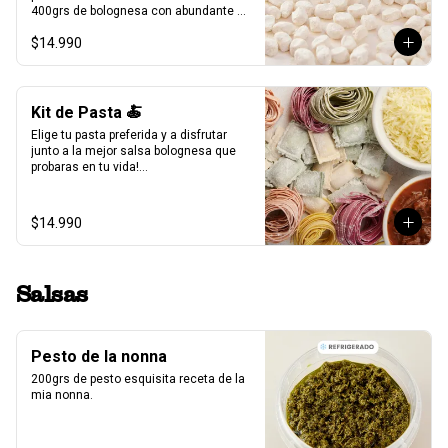
400grs de bolognesa con abundante 
carne mechada de vacuno.

$14.990
100grs de queso parmesano rallado.

Producto Congelado ❄️
Kit de Pasta 🍝
Elige tu pasta preferida y a disfrutar 
junto a la mejor salsa bolognesa que 
probaras en tu vida!

500gr de pasta a eleccion (4 pers.)

400grs de bolognesa con abundante 
$14.990
carne mechada de vacuno.

100grs de queso parmesano rallado.
Salsas
Pesto de la nonna
200grs de pesto esquisita receta de la 
mia nonna.