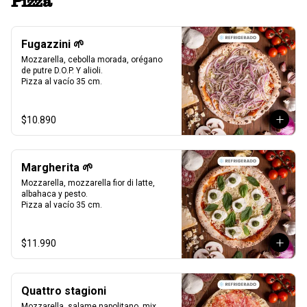
Pizza
Fugazzini 🌱
Mozzarella, cebolla morada, orégano 
de putre D.O.P. Y alioli.

Pizza al vacío 35 cm.
$10.890
Margherita 🌱
Mozzarella, mozzarella fior di latte, 
albahaca y pesto.

Pizza al vacío 35 cm.
$11.990
Quattro stagioni
Mozzarella, salame napolitano, mix 