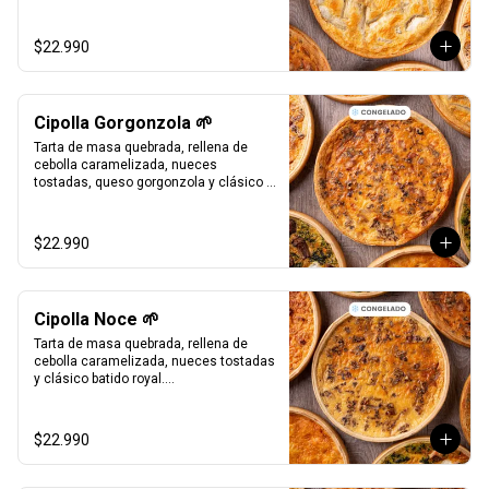
Bandeja al vacío, 4-6 porc.

Producto Congelado ❄️
$22.990
Cipolla Gorgonzola 🌱
Tarta de masa quebrada, rellena de 
cebolla caramelizada, nueces 
tostadas, queso gorgonzola y clásico 
batido royal.

Bandeja al vacío, 4-6 porc.

Producto Congelado ❄️
$22.990
Cipolla Noce 🌱
Tarta de masa quebrada, rellena de 
cebolla caramelizada, nueces tostadas 
y clásico batido royal.

Bandeja al vacío, 4-6 porc.

Producto Congelado ❄️
$22.990