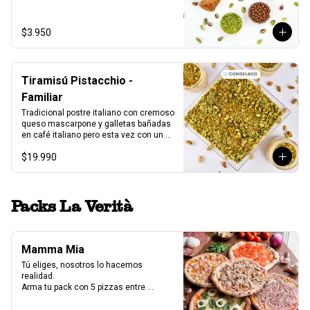
1 unidad tamaño L
$3.950
Tiramisú Pistacchio -
Familiar
Tradicional postre italiano con cremoso 
queso mascarpone y galletas bañadas 
en café italiano pero esta vez con un 
increíble toque de pistacchio.

$19.990
Fuente acrilico, 6-8 porc.

Producto Congelado ❄️
Packs La Verità
Mamma Mia
Tú eliges, nosotros lo hacemos 
realidad.

Arma tu pack con 5 pizzas entre 
nuestras 7 variedades y crea la 
combinación perfecta para compartir.
