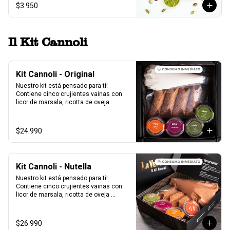
$3.950
Il Kit Cannoli
Kit Cannoli - Original
Nuestro kit está pensado para ti! 
Contiene cinco crujientes vainas con 
licor de marsala, ricotta de oveja 
siciliana, perlas de chocolate, pistacho, 
piel de naranja confitada, marrasquino, 
pistacho y una exquisita crema de 
$24.990
pistacho.
Kit Cannoli - Nutella
Nuestro kit está pensado para ti! 
Contiene cinco crujientes vainas con 
licor de marsala, ricotta de oveja 
siciliana mezclada con Nutella, perlas 
de chocolate, pistacho, piel de naranja 
confitada, marrasquino, pistacho y una 
$26.990
exquisita crema de pistacho.