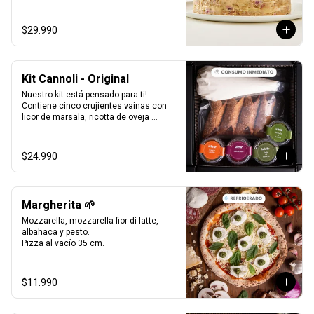
Formato Congelada - 15 personas.
$29.990
Kit Cannoli - Original
Nuestro kit está pensado para ti! 
Contiene cinco crujientes vainas con 
licor de marsala, ricotta de oveja 
siciliana, perlas de chocolate, pistacho, 
piel de naranja confitada, marrasquino, 
pistacho y una exquisita crema de 
$24.990
pistacho.
Margherita 🌱
Mozzarella, mozzarella fior di latte, 
albahaca y pesto.

Pizza al vacío 35 cm.
$11.990