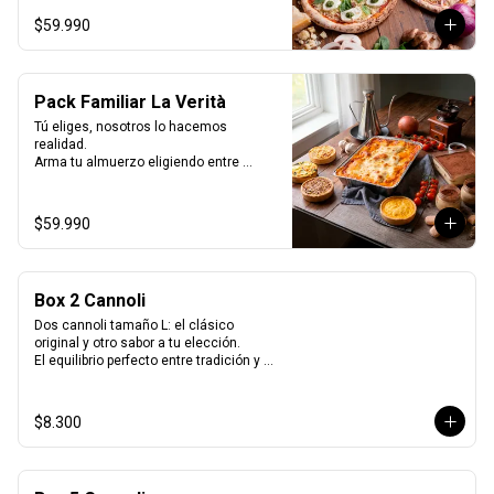
Selladas al vacío, listas para horno o 
$59.990
parrilla… como recién hechas.
Pack Familiar La Verità
Tú eliges, nosotros lo hacemos 
realidad.

Arma tu almuerzo eligiendo entre 
nuestras 2 opciones de pack de 
quiches y nuestras 2 lasagnas mas 
vendidas y un tiramisú familiar para 
$59.990
cerrar.

Todo listo para horno, perfecto para 
compartir y disfrutar sin preocuparse de 
cocinar.
Box 2 Cannoli
Dos cannoli tamaño L: el clásico 
original y otro sabor a tu elección.

El equilibrio perfecto entre tradición y 
variedad.
$8.300