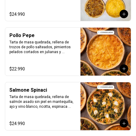
Producto Congelado ❄️
$24.990
Pollo Pepe
Tarta de masa quebrada, rellena de 
trozos de pollo salteados, pimientos 
pelados cortados en julianas y 
salteados con aceite de oliva y clásico 
batido royal.

Bandeja al vacío, 4-6 porc.

$22.990
Producto Congelado ❄️
Salmone Spinaci
Tarta de masa quebrada, rellena de 
salmón asado sin piel en mantequilla, 
ajo y vino blanco, ricotta, espinaca 
salteada y clásico batido royal.

Bandeja al vacío, 4-6 porc.

Producto Congelado ❄️
$24.990