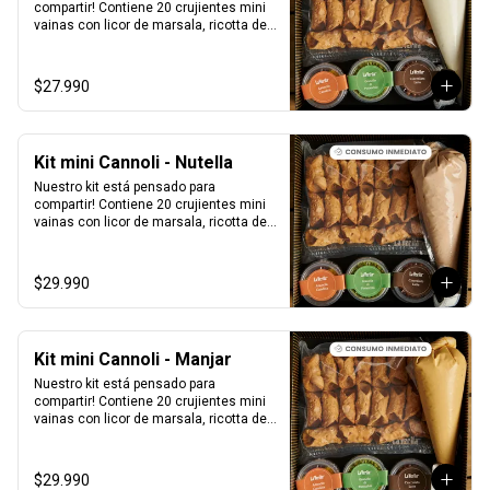
compartir! Contiene 20 crujientes mini 
vainas con licor de marsala, ricotta de 
oveja siciliana, perlas de chocolate, 
pistacho, piel de naranja confitada, 
marrasquino, pistacho y una exquisita 
$27.990
crema de pistacho.
Kit mini Cannoli - Nutella
Nuestro kit está pensado para 
compartir! Contiene 20 crujientes mini 
vainas con licor de marsala, ricotta de 
oveja siciliana mezclada con Nutella, 
perlas de chocolate, pistacho, piel de 
naranja confitada, marrasquino, 
$29.990
pistacho y una exquisita crema de 
pistacho.
Kit mini Cannoli - Manjar
Nuestro kit está pensado para 
compartir! Contiene 20 crujientes mini 
vainas con licor de marsala, ricotta de 
oveja siciliana mezclada con Manjar, 
perlas de chocolate, pistacho, piel de 
naranja confitada, marrasquino, 
$29.990
pistacho y una exquisita crema de 