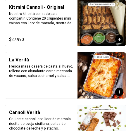
Kit mini Cannoli - Original
Nuestro kit está pensado para 
compartir! Contiene 20 crujientes mini 
vainas con licor de marsala, ricotta de 
oveja siciliana, perlas de chocolate, 
pistacho, piel de naranja confitada, 
marrasquino, pistacho y una exquisita 
$27.990
crema de pistacho.
La Verità
Fresca masa casera de pasta al huevo, 
rellena con abundante carne mechada 
de vacuno, salsa bechamel y salsa 
pomodoro casera receta de la mia 
nonna.
Cannoli Verità
Crujiente cannoli con licor de marsala, 
ricotta de oveja siciliana, perlas de 
chocolate de leche y pistacho.
