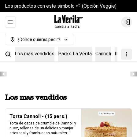
Los productos con este simbolo 🌱 (Opción Veggie)
Abrir menu de navegación
Login
¿Dónde quieres pedir?
Los mas vendidos
Packs La Verità
Cannoli
Il Kit Cann
Los mas vendidos
Torta Cannoli - (15 pers.)
Torta de capas de crumble de Cannoli y 
nuez, rellenas de un delicioso manjar 
artesanal y frambuesas naturales.
