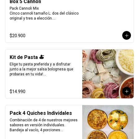
Box 5 Cannoli
Pack Cannoli Mix

Cinco cannoli tamaño L: dos del clásico 
original y tres a elección.

Una experiencia pensada para disfrutar 
lo mejor de La Verità, combinando lo 
tradicional con nuevos sabores.
$20.900
Kit de Pasta 🍝
Elige tu pasta preferida y a disfrutar 
junto a la mejor salsa bolognesa que 
probaras en tu vida!

500gr de pasta a eleccion (4 pers.)

400grs de bolognesa con abundante 
$14.990
carne mechada de vacuno.

100grs de queso parmesano rallado.
Pack 4 Quiches Individales
Combinación de 4 de nuestros mejores 
sabores en versión individuales.

Bandeja al vacío, 4 porciones

Producto Congelado ❄️