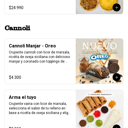
$24.990
Cannoli
Cannoli Manjar - Oreo
Crujiente cannoli con licor de marsala, 
ricotta de oveja siciliana con delicioso 
manjar y coronado con toppings de 
galletas Oreo.
$4.300
Arma el tuyo
Crujiente vaina con licor de marsala, 
selecciona el sabor de tu relleno en 
base a ricotta de oveja siciliana y elige 
2 sabores de toppings que más te 
gusten.

1 unidad tamaño L