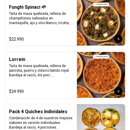
Funghi Spinaci 🌱
Tarta de masa quebrada, rellena de 
champiñones salteados en 
mantequilla, ajo y vino blanco, ricotta, 
espinaca salteada y clásico batido 
royal.

Bandeja al vacío, 4-6 porc.

$22.990
Producto Congelado ❄️
Lorrein
Tarta de masa quebrada, rellena de 
panceta, puerro y clásico batido royal.

Bandeja al vacío, 4-6 porc.

Producto Congelado ❄️
$24.990
Pack 4 Quiches Individales
Combinación de 4 de nuestros mejores 
sabores en versión individuales.

Bandeja al vacío, 4 porciones
