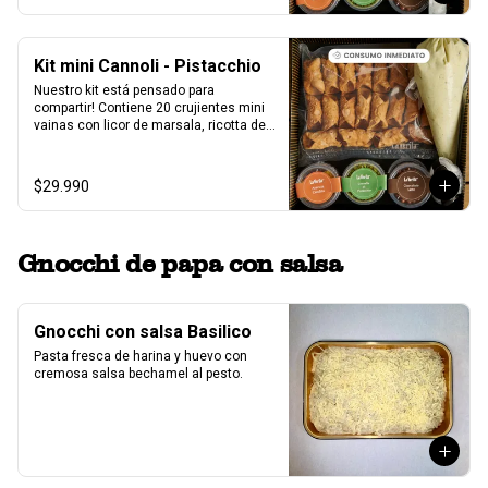
pistacho.
Kit mini Cannoli - Pistacchio
Nuestro kit está pensado para 
compartir! Contiene 20 crujientes mini 
vainas con licor de marsala, ricotta de 
oveja siciliana mezclada con pasta de 
pistacchio natural, perlas de chocolate, 
pistacho, piel de naranja confitada, 
$29.990
marrasquino, pistacho y una exquisita 
crema de pistacho.
Gnocchi de papa con salsa
Gnocchi con salsa Basilico
Pasta fresca de harina y huevo con 
cremosa salsa bechamel al pesto.