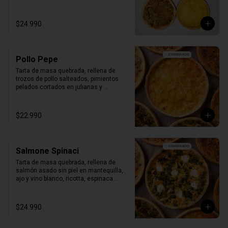
Producto Congelado ❄️
$24.990
Pollo Pepe
Tarta de masa quebrada, rellena de 
trozos de pollo salteados, pimientos 
pelados cortados en julianas y 
salteados con aceite de oliva y clásico 
batido royal.

Bandeja al vacío, 4-6 porc.

$22.990
Producto Congelado ❄️
Salmone Spinaci
Tarta de masa quebrada, rellena de 
salmón asado sin piel en mantequilla, 
ajo y vino blanco, ricotta, espinaca 
salteada y clásico batido royal.

Bandeja al vacío, 4-6 porc.

Producto Congelado ❄️
$24.990