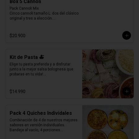
Box 5 Cannoli
Pack Cannoli Mix

Cinco cannoli tamaño L: dos del clásico 
original y tres a elección.

Una experiencia pensada para disfrutar 
lo mejor de La Verità, combinando lo 
tradicional con nuevos sabores.
$20.900
Kit de Pasta 🍝
Elige tu pasta preferida y a disfrutar 
junto a la mejor salsa bolognesa que 
probaras en tu vida!

500gr de pasta a eleccion (4 pers.)

400grs de bolognesa con abundante 
$14.990
carne mechada de vacuno.

100grs de queso parmesano rallado.
Pack 4 Quiches Individales
Combinación de 4 de nuestros mejores 
sabores en versión individuales.

Bandeja al vacío, 4 porciones

Producto Congelado ❄️