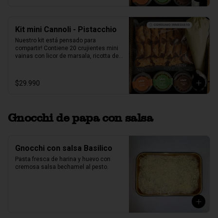
pistacho.
Kit mini Cannoli - Pistacchio
Nuestro kit está pensado para 
compartir! Contiene 20 crujientes mini 
vainas con licor de marsala, ricotta de 
oveja siciliana mezclada con pasta de 
pistacchio natural, perlas de chocolate, 
pistacho, piel de naranja confitada, 
$29.990
marrasquino, pistacho y una exquisita 
crema de pistacho.
Gnocchi de papa con salsa
Gnocchi con salsa Basilico
Pasta fresca de harina y huevo con 
cremosa salsa bechamel al pesto.