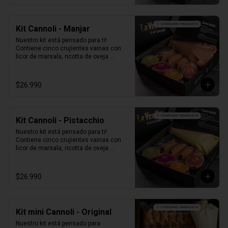
Kit Cannoli - Manjar
Nuestro kit está pensado para ti! 
Contiene cinco crujientes vainas con 
licor de marsala, ricotta de oveja 
siciliana mezclada con Manjar, perlas 
de chocolate, pistacho, piel de naranja 
confitada, marrasquino, pistacho y una 
$26.990
exquisita crema de pistacho.
Kit Cannoli - Pistacchio
Nuestro kit está pensado para ti! 
Contiene cinco crujientes vainas con 
licor de marsala, ricotta de oveja 
siciliana mezclada con pasta de 
pistacchio natural, perlas de chocolate, 
pistacho, piel de naranja confitada, 
$26.990
marrasquino, pistacho y una exquisita 
crema de pistacho.
Kit mini Cannoli - Original
Nuestro kit está pensado para 