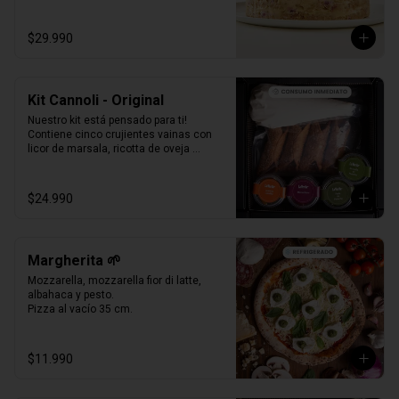
Formato Congelada - 15 personas.
$29.990
Kit Cannoli - Original
Nuestro kit está pensado para ti! 
Contiene cinco crujientes vainas con 
licor de marsala, ricotta de oveja 
siciliana, perlas de chocolate, pistacho, 
piel de naranja confitada, marrasquino, 
pistacho y una exquisita crema de 
$24.990
pistacho.
Margherita 🌱
Mozzarella, mozzarella fior di latte, 
albahaca y pesto.

Pizza al vacío 35 cm.
$11.990