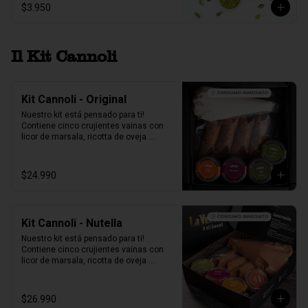
$3.950
Il Kit Cannoli
Kit Cannoli - Original
Nuestro kit está pensado para ti! 
Contiene cinco crujientes vainas con 
licor de marsala, ricotta de oveja 
siciliana, perlas de chocolate, pistacho, 
piel de naranja confitada, marrasquino, 
pistacho y una exquisita crema de 
$24.990
pistacho.
Kit Cannoli - Nutella
Nuestro kit está pensado para ti! 
Contiene cinco crujientes vainas con 
licor de marsala, ricotta de oveja 
siciliana mezclada con Nutella, perlas 
de chocolate, pistacho, piel de naranja 
confitada, marrasquino, pistacho y una 
$26.990
exquisita crema de pistacho.