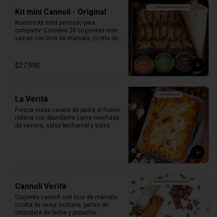
Kit mini Cannoli - Original
Nuestro kit está pensado para 
compartir! Contiene 20 crujientes mini 
vainas con licor de marsala, ricotta de 
oveja siciliana, perlas de chocolate, 
pistacho, piel de naranja confitada, 
marrasquino, pistacho y una exquisita 
$27.990
crema de pistacho.
La Verità
Fresca masa casera de pasta al huevo, 
rellena con abundante carne mechada 
de vacuno, salsa bechamel y salsa 
pomodoro casera receta de la mia 
nonna.
Cannoli Verità
Crujiente cannoli con licor de marsala, 
ricotta de oveja siciliana, perlas de 
chocolate de leche y pistacho.
