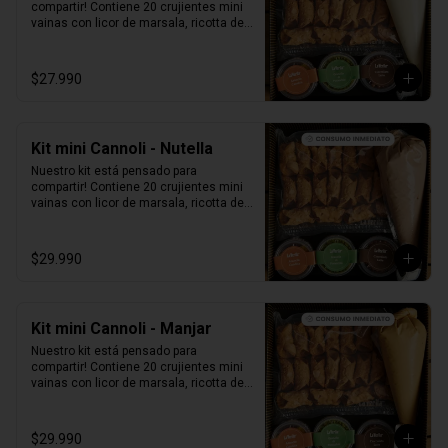
compartir! Contiene 20 crujientes mini 
vainas con licor de marsala, ricotta de 
oveja siciliana, perlas de chocolate, 
pistacho, piel de naranja confitada, 
marrasquino, pistacho y una exquisita 
$27.990
crema de pistacho.
Kit mini Cannoli - Nutella
Nuestro kit está pensado para 
compartir! Contiene 20 crujientes mini 
vainas con licor de marsala, ricotta de 
oveja siciliana mezclada con Nutella, 
perlas de chocolate, pistacho, piel de 
naranja confitada, marrasquino, 
$29.990
pistacho y una exquisita crema de 
pistacho.
Kit mini Cannoli - Manjar
Nuestro kit está pensado para 
compartir! Contiene 20 crujientes mini 
vainas con licor de marsala, ricotta de 
oveja siciliana mezclada con Manjar, 
perlas de chocolate, pistacho, piel de 
naranja confitada, marrasquino, 
$29.990
pistacho y una exquisita crema de 