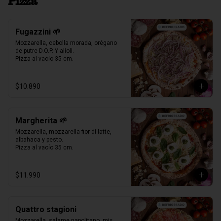
Pizza
Fugazzini 🌱
Mozzarella, cebolla morada, orégano 
de putre D.O.P. Y alioli.

Pizza al vacío 35 cm.
$10.890
Margherita 🌱
Mozzarella, mozzarella fior di latte, 
albahaca y pesto.

Pizza al vacío 35 cm.
$11.990
Quattro stagioni
Mozzarella, salame napolitano, mix 