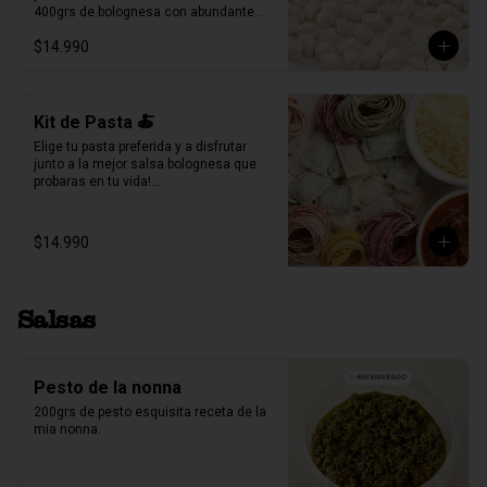
400grs de bolognesa con abundante 
carne mechada de vacuno.

$14.990
100grs de queso parmesano rallado.

Producto Congelado ❄️
Kit de Pasta 🍝
Elige tu pasta preferida y a disfrutar 
junto a la mejor salsa bolognesa que 
probaras en tu vida!

500gr de pasta a eleccion (4 pers.)

400grs de bolognesa con abundante 
$14.990
carne mechada de vacuno.

100grs de queso parmesano rallado.
Salsas
Pesto de la nonna
200grs de pesto esquisita receta de la 
mia nonna.