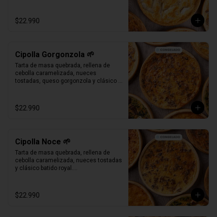
Bandeja al vacío, 4-6 porc.

Producto Congelado ❄️
$22.990
Cipolla Gorgonzola 🌱
Tarta de masa quebrada, rellena de 
cebolla caramelizada, nueces 
tostadas, queso gorgonzola y clásico 
batido royal.

Bandeja al vacío, 4-6 porc.

Producto Congelado ❄️
$22.990
Cipolla Noce 🌱
Tarta de masa quebrada, rellena de 
cebolla caramelizada, nueces tostadas 
y clásico batido royal.

Bandeja al vacío, 4-6 porc.

Producto Congelado ❄️
$22.990