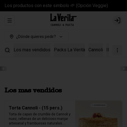
Los productos con este simbolo 🌱 (Opción Veggie)
Abrir menu de navegación
Login
¿Dónde quieres pedir?
Los mas vendidos
Packs La Verità
Cannoli
Il Kit Cann
Los mas vendidos
Torta Cannoli - (15 pers.)
Torta de capas de crumble de Cannoli y 
nuez, rellenas de un delicioso manjar 
artesanal y frambuesas naturales.
