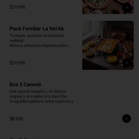
Selladas al vacío, listas para horno o 
$59.990
parrilla… como recién hechas.
Pack Familiar La Verità
Tú eliges, nosotros lo hacemos 
realidad.

Arma tu almuerzo eligiendo entre 
nuestras 2 opciones de pack de 
quiches y nuestras 2 lasagnas mas 
vendidas y un tiramisú familiar para 
$59.990
cerrar.

Todo listo para horno, perfecto para 
compartir y disfrutar sin preocuparse de 
cocinar.
Box 2 Cannoli
Dos cannoli tamaño L: el clásico 
original y otro sabor a tu elección.

El equilibrio perfecto entre tradición y 
variedad.
$8.300