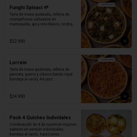
Funghi Spinaci 🌱
Tarta de masa quebrada, rellena de 
champiñones salteados en 
mantequilla, ajo y vino blanco, ricotta, 
espinaca salteada y clásico batido 
royal.

Bandeja al vacío, 4-6 porc.

$22.990
Producto Congelado ❄️
Lorrein
Tarta de masa quebrada, rellena de 
panceta, puerro y clásico batido royal.

Bandeja al vacío, 4-6 porc.

Producto Congelado ❄️
$24.990
Pack 4 Quiches Individales
Combinación de 4 de nuestros mejores 
sabores en versión individuales.

Bandeja al vacío, 4 porciones
