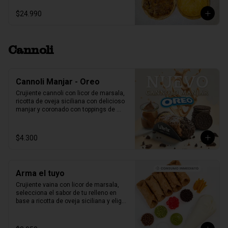
$24.990
Cannoli
Cannoli Manjar - Oreo
Crujiente cannoli con licor de marsala, 
ricotta de oveja siciliana con delicioso 
manjar y coronado con toppings de 
galletas Oreo.
$4.300
Arma el tuyo
Crujiente vaina con licor de marsala, 
selecciona el sabor de tu relleno en 
base a ricotta de oveja siciliana y elige 
2 sabores de toppings que más te 
gusten.

1 unidad tamaño L