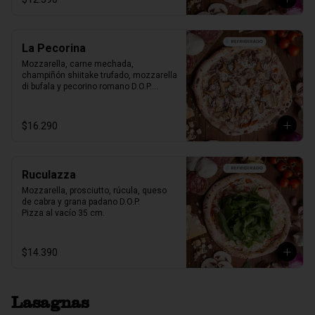
La Pecorina
Mozzarella, carne mechada, 
champiñón shiitake trufado, mozzarella 
di bufala y pecorino romano D.O.P.

Pizza al vacío 35 cm.
$16.290
Ruculazza
Mozzarella, prosciutto, rúcula, queso 
de cabra y grana padano D.O.P.

Pizza al vacío 35 cm.
$14.390
Lasagnas