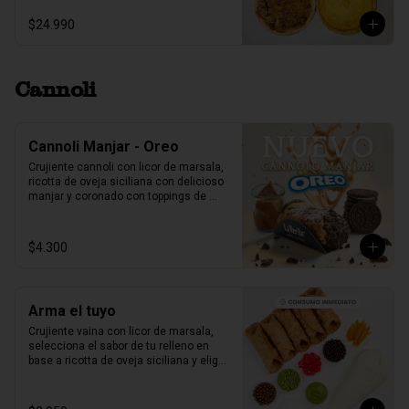
$24.990
Cannoli
Cannoli Manjar - Oreo
Crujiente cannoli con licor de marsala, 
ricotta de oveja siciliana con delicioso 
manjar y coronado con toppings de 
galletas Oreo.
$4.300
Arma el tuyo
Crujiente vaina con licor de marsala, 
selecciona el sabor de tu relleno en 
base a ricotta de oveja siciliana y elige 
2 sabores de toppings que más te 
gusten.

1 unidad tamaño L