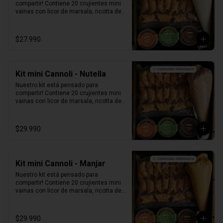
compartir! Contiene 20 crujientes mini 
vainas con licor de marsala, ricotta de 
oveja siciliana, perlas de chocolate, 
pistacho, piel de naranja confitada, 
marrasquino, pistacho y una exquisita 
$27.990
crema de pistacho.
Kit mini Cannoli - Nutella
Nuestro kit está pensado para 
compartir! Contiene 20 crujientes mini 
vainas con licor de marsala, ricotta de 
oveja siciliana mezclada con Nutella, 
perlas de chocolate, pistacho, piel de 
naranja confitada, marrasquino, 
$29.990
pistacho y una exquisita crema de 
pistacho.
Kit mini Cannoli - Manjar
Nuestro kit está pensado para 
compartir! Contiene 20 crujientes mini 
vainas con licor de marsala, ricotta de 
oveja siciliana mezclada con Manjar, 
perlas de chocolate, pistacho, piel de 
naranja confitada, marrasquino, 
$29.990
pistacho y una exquisita crema de 