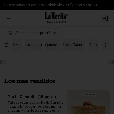
Los productos con este simbolo 🌱 (Opción Veggie)
Abrir menu de navegación
Login
¿Dónde quieres pedir?
lsas
Pizza
Lasagnas
Quiches
Torta Cannoli
Dolci
Los mas vendidos
Torta Cannoli - (15 pers.)
Torta de capas de crumble de Cannoli y 
nuez, rellenas de un delicioso manjar 
artesanal y frambuesas naturales.
