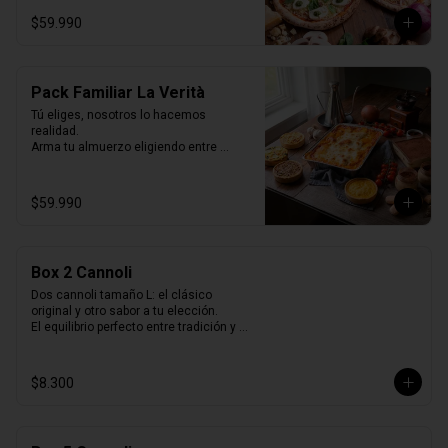
Selladas al vacío, listas para horno o 
$59.990
parrilla… como recién hechas.
Pack Familiar La Verità
Tú eliges, nosotros lo hacemos 
realidad.

Arma tu almuerzo eligiendo entre 
nuestras 2 opciones de pack de 
quiches y nuestras 2 lasagnas mas 
vendidas y un tiramisú familiar para 
$59.990
cerrar.

Todo listo para horno, perfecto para 
compartir y disfrutar sin preocuparse de 
cocinar.
Box 2 Cannoli
Dos cannoli tamaño L: el clásico 
original y otro sabor a tu elección.

El equilibrio perfecto entre tradición y 
variedad.
$8.300