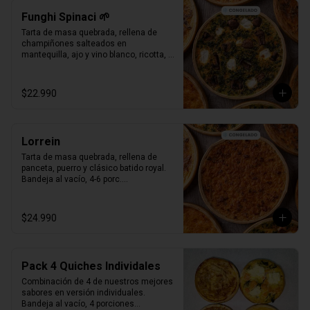
Funghi Spinaci 🌱
Tarta de masa quebrada, rellena de 
champiñones salteados en 
mantequilla, ajo y vino blanco, ricotta, 
espinaca salteada y clásico batido 
royal.

Bandeja al vacío, 4-6 porc.

$22.990
Producto Congelado ❄️
Lorrein
Tarta de masa quebrada, rellena de 
panceta, puerro y clásico batido royal.

Bandeja al vacío, 4-6 porc.

Producto Congelado ❄️
$24.990
Pack 4 Quiches Individales
Combinación de 4 de nuestros mejores 
sabores en versión individuales.

Bandeja al vacío, 4 porciones
