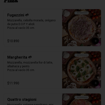
Pizza
Fugazzini 🌱
Mozzarella, cebolla morada, orégano 
de putre D.O.P. Y alioli.

Pizza al vacío 35 cm.
$10.890
Margherita 🌱
Mozzarella, mozzarella fior di latte, 
albahaca y pesto.

Pizza al vacío 35 cm.
$11.990
Quattro stagioni
Mozzarella, salame napolitano, mix 