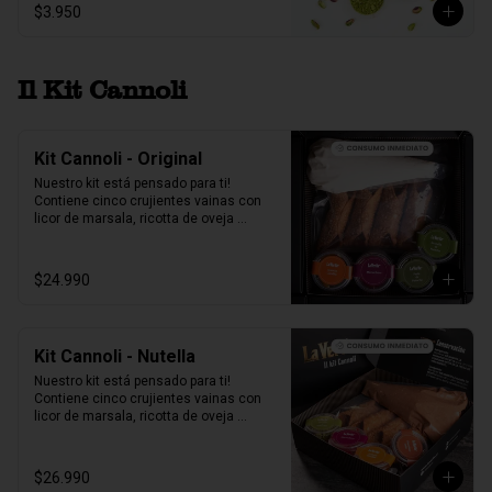
$3.950
Il Kit Cannoli
Kit Cannoli - Original
Nuestro kit está pensado para ti! 
Contiene cinco crujientes vainas con 
licor de marsala, ricotta de oveja 
siciliana, perlas de chocolate, pistacho, 
piel de naranja confitada, marrasquino, 
pistacho y una exquisita crema de 
$24.990
pistacho.
Kit Cannoli - Nutella
Nuestro kit está pensado para ti! 
Contiene cinco crujientes vainas con 
licor de marsala, ricotta de oveja 
siciliana mezclada con Nutella, perlas 
de chocolate, pistacho, piel de naranja 
confitada, marrasquino, pistacho y una 
$26.990
exquisita crema de pistacho.