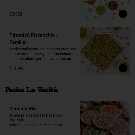
1 unidad tamaño L
$3.950
Tiramisú Pistacchio -
Familiar
Tradicional postre italiano con cremoso 
queso mascarpone y galletas bañadas 
en café italiano pero esta vez con un 
increíble toque de pistacchio.

$19.990
Fuente acrilico, 6-8 porc.

Producto Congelado ❄️
Packs La Verità
Mamma Mia
Tú eliges, nosotros lo hacemos 
realidad.

Arma tu pack con 5 pizzas entre 
nuestras 7 variedades y crea la 
combinación perfecta para compartir.
