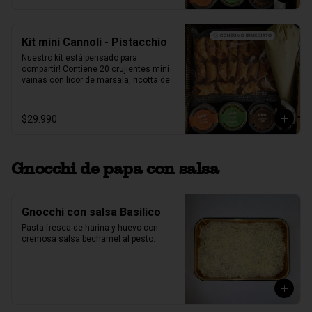
pistacho.
Kit mini Cannoli - Pistacchio
Nuestro kit está pensado para 
compartir! Contiene 20 crujientes mini 
vainas con licor de marsala, ricotta de 
oveja siciliana mezclada con pasta de 
pistacchio natural, perlas de chocolate, 
pistacho, piel de naranja confitada, 
$29.990
marrasquino, pistacho y una exquisita 
crema de pistacho.
Gnocchi de papa con salsa
Gnocchi con salsa Basilico
Pasta fresca de harina y huevo con 
cremosa salsa bechamel al pesto.