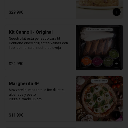
Formato Congelada - 15 personas.
$29.990
Kit Cannoli - Original
Nuestro kit está pensado para ti! 
Contiene cinco crujientes vainas con 
licor de marsala, ricotta de oveja 
siciliana, perlas de chocolate, pistacho, 
piel de naranja confitada, marrasquino, 
pistacho y una exquisita crema de 
$24.990
pistacho.
Margherita 🌱
Mozzarella, mozzarella fior di latte, 
albahaca y pesto.

Pizza al vacío 35 cm.
$11.990