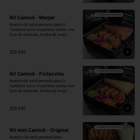
Kit Cannoli - Manjar
Nuestro kit está pensado para ti! 
Contiene cinco crujientes vainas con 
licor de marsala, ricotta de oveja 
siciliana mezclada con Manjar, perlas 
de chocolate, pistacho, piel de naranja 
confitada, marrasquino, pistacho y una 
$26.990
exquisita crema de pistacho.
Kit Cannoli - Pistacchio
Nuestro kit está pensado para ti! 
Contiene cinco crujientes vainas con 
licor de marsala, ricotta de oveja 
siciliana mezclada con pasta de 
pistacchio natural, perlas de chocolate, 
pistacho, piel de naranja confitada, 
$26.990
marrasquino, pistacho y una exquisita 
crema de pistacho.
Kit mini Cannoli - Original
Nuestro kit está pensado para 