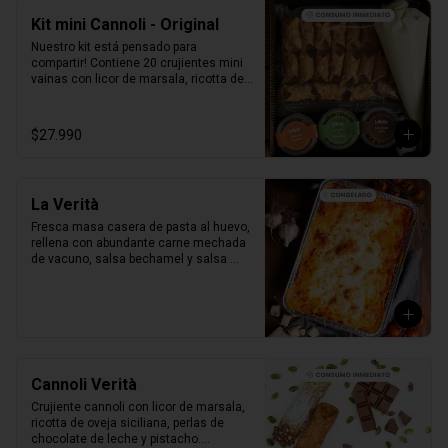
Kit mini Cannoli - Original
Nuestro kit está pensado para 
compartir! Contiene 20 crujientes mini 
vainas con licor de marsala, ricotta de 
oveja siciliana, perlas de chocolate, 
pistacho, piel de naranja confitada, 
marrasquino, pistacho y una exquisita 
$27.990
crema de pistacho.
La Verità
Fresca masa casera de pasta al huevo, 
rellena con abundante carne mechada 
de vacuno, salsa bechamel y salsa 
pomodoro casera receta de la mia 
nonna.
Cannoli Verità
Crujiente cannoli con licor de marsala, 
ricotta de oveja siciliana, perlas de 
chocolate de leche y pistacho.
