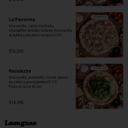
La Pecorina
Mozzarella, carne mechada, 
champiñón shiitake trufado, mozzarella 
di bufala y pecorino romano D.O.P.

Pizza al vacío 35 cm.
$16.290
Ruculazza
Mozzarella, prosciutto, rúcula, queso 
de cabra y grana padano D.O.P.

Pizza al vacío 35 cm.
$14.390
Lasagnas