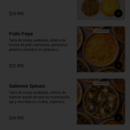
Producto Congelado ❄️
$24.990
Pollo Pepe
Tarta de masa quebrada, rellena de 
trozos de pollo salteados, pimientos 
pelados cortados en julianas y 
salteados con aceite de oliva y clásico 
batido royal.

Bandeja al vacío, 4-6 porc.

$22.990
Producto Congelado ❄️
Salmone Spinaci
Tarta de masa quebrada, rellena de 
salmón asado sin piel en mantequilla, 
ajo y vino blanco, ricotta, espinaca 
salteada y clásico batido royal.

Bandeja al vacío, 4-6 porc.

Producto Congelado ❄️
$24.990