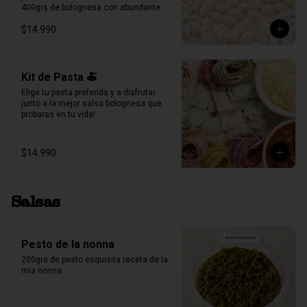
400grs de bolognesa con abundante 
carne mechada de vacuno.

$14.990
100grs de queso parmesano rallado.

Producto Congelado ❄️
Kit de Pasta 🍝
Elige tu pasta preferida y a disfrutar 
junto a la mejor salsa bolognesa que 
probaras en tu vida!

500gr de pasta a eleccion (4 pers.)

400grs de bolognesa con abundante 
$14.990
carne mechada de vacuno.

100grs de queso parmesano rallado.
Salsas
Pesto de la nonna
200grs de pesto esquisita receta de la 
mia nonna.