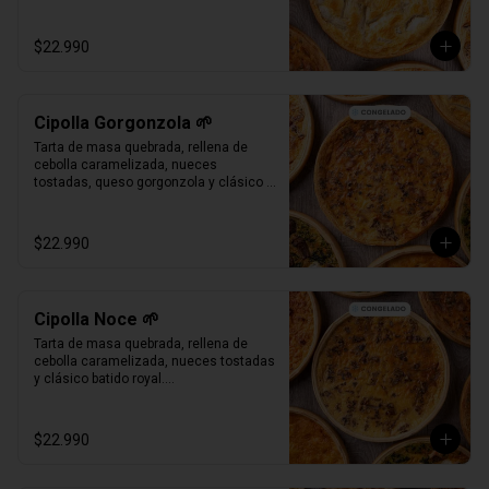
Bandeja al vacío, 4-6 porc.

Producto Congelado ❄️
$22.990
Cipolla Gorgonzola 🌱
Tarta de masa quebrada, rellena de 
cebolla caramelizada, nueces 
tostadas, queso gorgonzola y clásico 
batido royal.

Bandeja al vacío, 4-6 porc.

Producto Congelado ❄️
$22.990
Cipolla Noce 🌱
Tarta de masa quebrada, rellena de 
cebolla caramelizada, nueces tostadas 
y clásico batido royal.

Bandeja al vacío, 4-6 porc.

Producto Congelado ❄️
$22.990