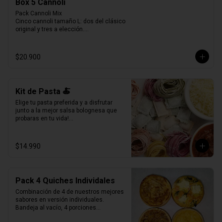
Box 5 Cannoli
Pack Cannoli Mix

Cinco cannoli tamaño L: dos del clásico 
original y tres a elección.

Una experiencia pensada para disfrutar 
lo mejor de La Verità, combinando lo 
tradicional con nuevos sabores.
$20.900
Kit de Pasta 🍝
Elige tu pasta preferida y a disfrutar 
junto a la mejor salsa bolognesa que 
probaras en tu vida!

500gr de pasta a eleccion (4 pers.)

400grs de bolognesa con abundante 
$14.990
carne mechada de vacuno.

100grs de queso parmesano rallado.
Pack 4 Quiches Individales
Combinación de 4 de nuestros mejores 
sabores en versión individuales.

Bandeja al vacío, 4 porciones

Producto Congelado ❄️