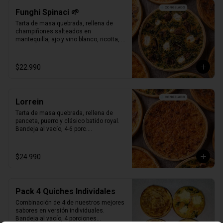
Funghi Spinaci 🌱
Tarta de masa quebrada, rellena de 
champiñones salteados en 
mantequilla, ajo y vino blanco, ricotta, 
espinaca salteada y clásico batido 
royal.

Bandeja al vacío, 4-6 porc.

$22.990
Producto Congelado ❄️
Lorrein
Tarta de masa quebrada, rellena de 
panceta, puerro y clásico batido royal.

Bandeja al vacío, 4-6 porc.

Producto Congelado ❄️
$24.990
Pack 4 Quiches Individales
Combinación de 4 de nuestros mejores 
sabores en versión individuales.

Bandeja al vacío, 4 porciones
