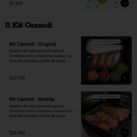
$3.950
Il Kit Cannoli
Kit Cannoli - Original
Nuestro kit está pensado para ti! 
Contiene cinco crujientes vainas con 
licor de marsala, ricotta de oveja 
siciliana, perlas de chocolate, pistacho, 
piel de naranja confitada, marrasquino, 
pistacho y una exquisita crema de 
$24.990
pistacho.
Kit Cannoli - Nutella
Nuestro kit está pensado para ti! 
Contiene cinco crujientes vainas con 
licor de marsala, ricotta de oveja 
siciliana mezclada con Nutella, perlas 
de chocolate, pistacho, piel de naranja 
confitada, marrasquino, pistacho y una 
$26.990
exquisita crema de pistacho.