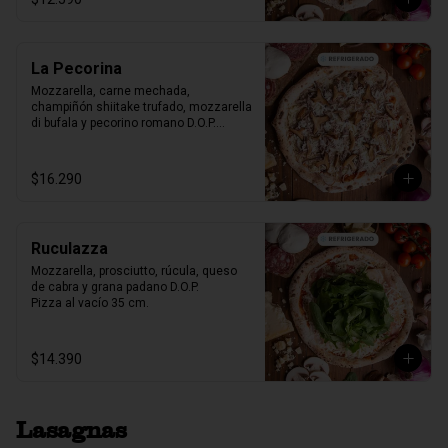
La Pecorina
Mozzarella, carne mechada, 
champiñón shiitake trufado, mozzarella 
di bufala y pecorino romano D.O.P.

Pizza al vacío 35 cm.
$16.290
Ruculazza
Mozzarella, prosciutto, rúcula, queso 
de cabra y grana padano D.O.P.

Pizza al vacío 35 cm.
$14.390
Lasagnas