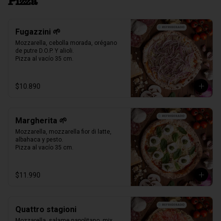
Pizza
Fugazzini 🌱
Mozzarella, cebolla morada, orégano 
de putre D.O.P. Y alioli.

Pizza al vacío 35 cm.
$10.890
Margherita 🌱
Mozzarella, mozzarella fior di latte, 
albahaca y pesto.

Pizza al vacío 35 cm.
$11.990
Quattro stagioni
Mozzarella, salame napolitano, mix 