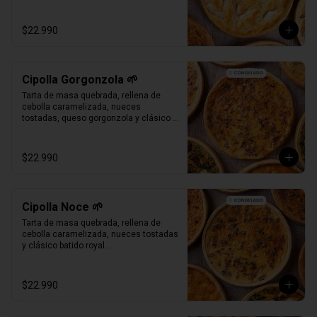
Bandeja al vacío, 4-6 porc.

Producto Congelado ❄️
$22.990
Cipolla Gorgonzola 🌱
Tarta de masa quebrada, rellena de 
cebolla caramelizada, nueces 
tostadas, queso gorgonzola y clásico 
batido royal.

Bandeja al vacío, 4-6 porc.

Producto Congelado ❄️
$22.990
Cipolla Noce 🌱
Tarta de masa quebrada, rellena de 
cebolla caramelizada, nueces tostadas 
y clásico batido royal.

Bandeja al vacío, 4-6 porc.

Producto Congelado ❄️
$22.990