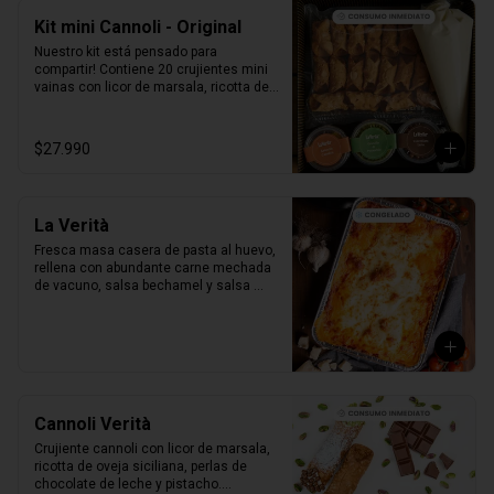
Kit mini Cannoli - Original
Nuestro kit está pensado para 
compartir! Contiene 20 crujientes mini 
vainas con licor de marsala, ricotta de 
oveja siciliana, perlas de chocolate, 
pistacho, piel de naranja confitada, 
marrasquino, pistacho y una exquisita 
$27.990
crema de pistacho.
La Verità
Fresca masa casera de pasta al huevo, 
rellena con abundante carne mechada 
de vacuno, salsa bechamel y salsa 
pomodoro casera receta de la mia 
nonna.
Cannoli Verità
Crujiente cannoli con licor de marsala, 
ricotta de oveja siciliana, perlas de 
chocolate de leche y pistacho.
