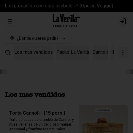
Los productos con este simbolo 🌱 (Opción Veggie)
Abrir menu de navegación
Login
¿Dónde quieres pedir?
Los mas vendidos
Packs La Verità
Cannoli
Il Kit Cann
Los mas vendidos
Torta Cannoli - (15 pers.)
Torta de capas de crumble de Cannoli y 
nuez, rellenas de un delicioso manjar 
artesanal y frambuesas naturales.
