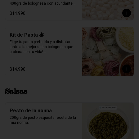
400grs de bolognesa con abundante 
carne mechada de vacuno.

$14.990
100grs de queso parmesano rallado.

Producto Congelado ❄️
Kit de Pasta 🍝
Elige tu pasta preferida y a disfrutar 
junto a la mejor salsa bolognesa que 
probaras en tu vida!

500gr de pasta a eleccion (4 pers.)

400grs de bolognesa con abundante 
$14.990
carne mechada de vacuno.

100grs de queso parmesano rallado.
Salsas
Pesto de la nonna
200grs de pesto esquisita receta de la 
mia nonna.