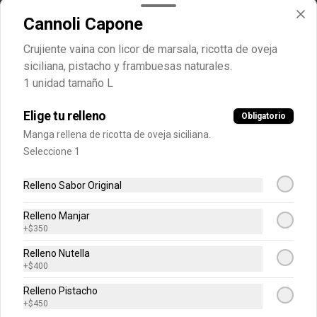
Producto Congelado ❄️
Cannoli Capone
$24.990
Crujiente vaina con licor de marsala, ricotta de oveja
siciliana, pistacho y frambuesas naturales.
Pollo Pepe
1 unidad tamaño L
Tarta de masa quebrada, rellena de 
trozos de pollo salteados, pimientos 
Elige tu relleno
Obligatorio
pelados cortados en julianas y 
salteados con aceite de oliva y clásico 
Manga rellena de ricotta de oveja siciliana.
batido royal.

Seleccione 1
Bandeja al vacío, 4-6 porc.

$22.990
Producto Congelado ❄️
Relleno Sabor Original
Salmone Spinaci
Relleno Manjar
Tarta de masa quebrada, rellena de 
+
$350
salmón asado sin piel en mantequilla, 
ajo y vino blanco, ricotta, espinaca 
Relleno Nutella
salteada y clásico batido royal.

+
$400
Bandeja al vacío, 4-6 porc.

Producto Congelado ❄️
$24.990
Relleno Pistacho
+
$450