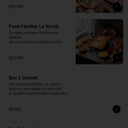
Selladas al vacío, listas para horno o 
$59.990
parrilla… como recién hechas.
Pack Familiar La Verità
Tú eliges, nosotros lo hacemos 
realidad.

Arma tu almuerzo eligiendo entre 
nuestras 2 opciones de pack de 
quiches y nuestras 2 lasagnas mas 
vendidas y un tiramisú familiar para 
$59.990
cerrar.

Todo listo para horno, perfecto para 
compartir y disfrutar sin preocuparse de 
cocinar.
Box 2 Cannoli
Dos cannoli tamaño L: el clásico 
original y otro sabor a tu elección.

El equilibrio perfecto entre tradición y 
variedad.
$8.300