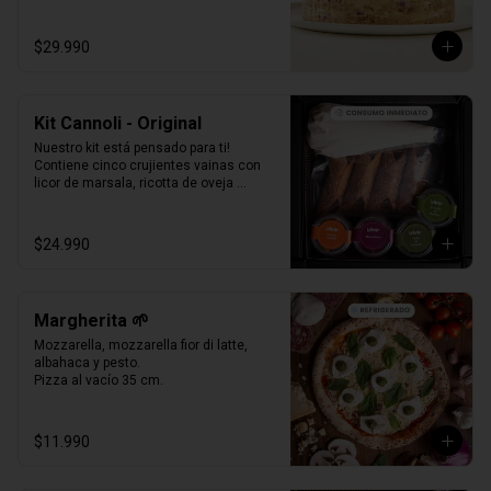
Formato Congelada - 15 personas.
$29.990
Kit Cannoli - Original
Nuestro kit está pensado para ti! 
Contiene cinco crujientes vainas con 
licor de marsala, ricotta de oveja 
siciliana, perlas de chocolate, pistacho, 
piel de naranja confitada, marrasquino, 
pistacho y una exquisita crema de 
$24.990
pistacho.
Margherita 🌱
Mozzarella, mozzarella fior di latte, 
albahaca y pesto.

Pizza al vacío 35 cm.
$11.990