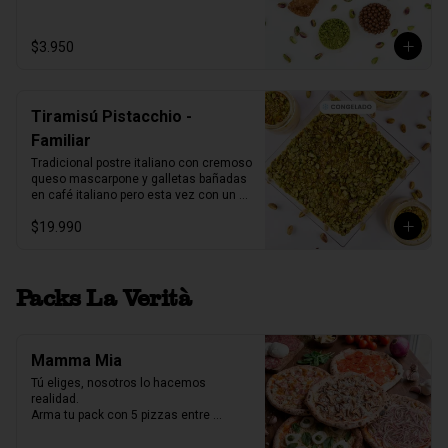
1 unidad tamaño L
$3.950
Tiramisú Pistacchio -
Familiar
Tradicional postre italiano con cremoso 
queso mascarpone y galletas bañadas 
en café italiano pero esta vez con un 
increíble toque de pistacchio.

$19.990
Fuente acrilico, 6-8 porc.

Producto Congelado ❄️
Packs La Verità
Mamma Mia
Tú eliges, nosotros lo hacemos 
realidad.

Arma tu pack con 5 pizzas entre 
nuestras 7 variedades y crea la 
combinación perfecta para compartir.
