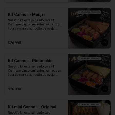
Kit Cannoli - Manjar
Nuestro kit está pensado para ti! 
Contiene cinco crujientes vainas con 
licor de marsala, ricotta de oveja 
siciliana mezclada con Manjar, perlas 
de chocolate, pistacho, piel de naranja 
confitada, marrasquino, pistacho y una 
$26.990
exquisita crema de pistacho.
Kit Cannoli - Pistacchio
Nuestro kit está pensado para ti! 
Contiene cinco crujientes vainas con 
licor de marsala, ricotta de oveja 
siciliana mezclada con pasta de 
pistacchio natural, perlas de chocolate, 
pistacho, piel de naranja confitada, 
$26.990
marrasquino, pistacho y una exquisita 
crema de pistacho.
Kit mini Cannoli - Original
Nuestro kit está pensado para 