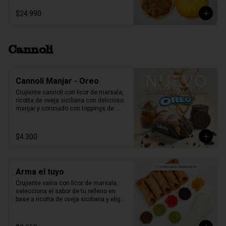
$24.990
Cannoli
Cannoli Manjar - Oreo
Crujiente cannoli con licor de marsala, 
ricotta de oveja siciliana con delicioso 
manjar y coronado con toppings de 
galletas Oreo.
$4.300
Arma el tuyo
Crujiente vaina con licor de marsala, 
selecciona el sabor de tu relleno en 
base a ricotta de oveja siciliana y elige 
2 sabores de toppings que más te 
gusten.

1 unidad tamaño L