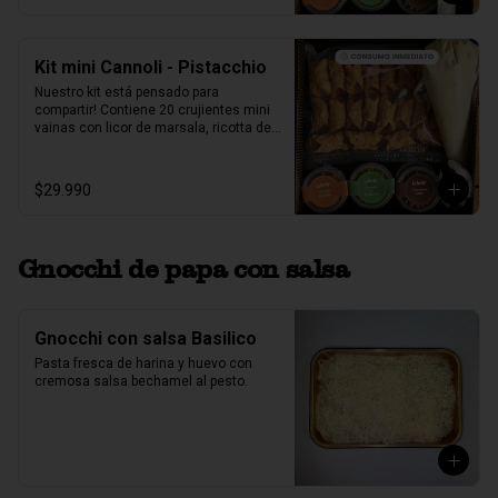
pistacho.
Kit mini Cannoli - Pistacchio
Nuestro kit está pensado para 
compartir! Contiene 20 crujientes mini 
vainas con licor de marsala, ricotta de 
oveja siciliana mezclada con pasta de 
pistacchio natural, perlas de chocolate, 
pistacho, piel de naranja confitada, 
$29.990
marrasquino, pistacho y una exquisita 
crema de pistacho.
Gnocchi de papa con salsa
Gnocchi con salsa Basilico
Pasta fresca de harina y huevo con 
cremosa salsa bechamel al pesto.