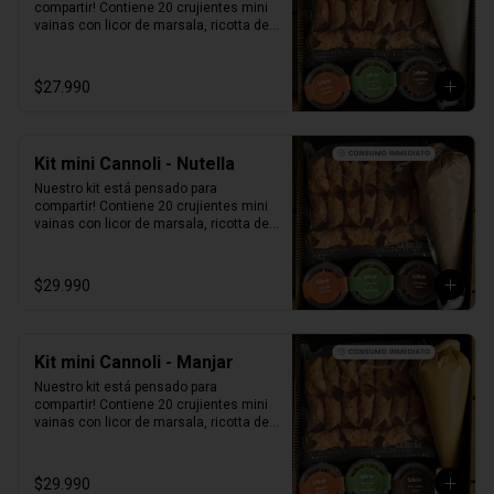
compartir! Contiene 20 crujientes mini 
vainas con licor de marsala, ricotta de 
oveja siciliana, perlas de chocolate, 
pistacho, piel de naranja confitada, 
marrasquino, pistacho y una exquisita 
$27.990
crema de pistacho.
Kit mini Cannoli - Nutella
Nuestro kit está pensado para 
compartir! Contiene 20 crujientes mini 
vainas con licor de marsala, ricotta de 
oveja siciliana mezclada con Nutella, 
perlas de chocolate, pistacho, piel de 
naranja confitada, marrasquino, 
$29.990
pistacho y una exquisita crema de 
pistacho.
Kit mini Cannoli - Manjar
Nuestro kit está pensado para 
compartir! Contiene 20 crujientes mini 
vainas con licor de marsala, ricotta de 
oveja siciliana mezclada con Manjar, 
perlas de chocolate, pistacho, piel de 
naranja confitada, marrasquino, 
$29.990
pistacho y una exquisita crema de 