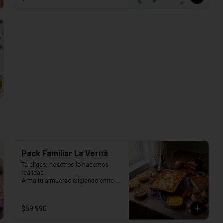
Pack Familiar La Verità
Tú eliges, nosotros lo hacemos 
realidad.

Arma tu almuerzo eligiendo entre 
nuestras 2 opciones de pack de 
quiches y nuestras 2 lasagnas 
mas vendidas y un tiramisú 
$59.990
familiar para cerrar.

Todo listo para horno, perfecto para 