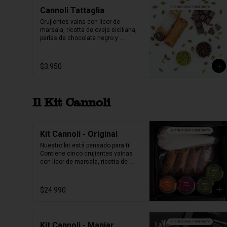
Cannoli Tattaglia
Crujientes vaina con licor de 
marsala, ricotta de oveja siciliana, 
perlas de chocolate negro y 
pistacho.

1 unidad tamaño L
$3.950
Il Kit Cannoli
Kit Cannoli - Original
Nuestro kit está pensado para ti! 
Contiene cinco crujientes vainas 
con licor de marsala, ricotta de 
oveja siciliana, perlas de 
chocolate, pistacho, piel de naranja 
confitada, marrasquino, pistacho y 
$24.990
una exquisita crema de pistacho.
Kit Cannoli - Manjar