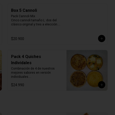
compartir y disfrutar sin 
preocuparse de cocinar.
Box 5 Cannoli
Pack Cannoli Mix

Cinco cannoli tamaño L: dos del 
clásico original y tres a elección.

Una experiencia pensada para 
disfrutar lo mejor de La Verità, 
combinando lo tradicional con 
$20.900
nuevos sabores.
Pack 4 Quiches
Individales
Combinación de 4 de nuestros 
mejores sabores en versión 
individuales.

Bandeja al vacío, 4 porciones

$24.990
Producto Congelado ❄️