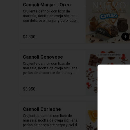
Cannoli Manjar - Oreo
Crujiente cannoli con licor de 
marsala, ricotta de oveja siciliana 
con delicioso manjar y coronado 
con toppings de galletas Oreo.
$4.300
Cannoli Genovese
Crujiente cannoli con licor de 
marsala, ricotta de oveja siciliana, 
perlas de chocolate de leche y 
marrasquino en conserva.

1 unidad tamaño L
$3.950
Cannoli Corleone
Crujientes cannoli con licor de 
marsala, ricotta de oveja siciliana, 
perlas de chocolate negro y piel de 
naranja confitada.
