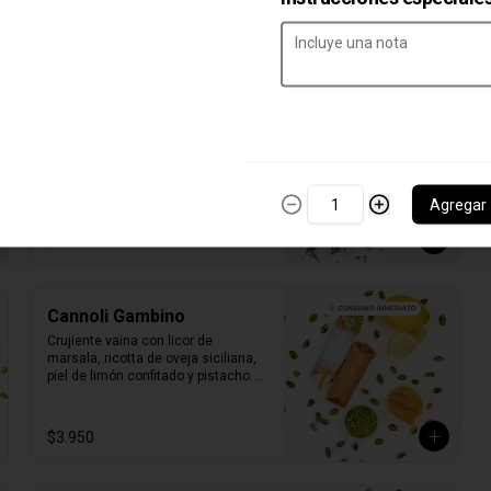
$3.950
Cannoli Bonanno
Crujiente una crujientes vaina con 
licor de marsala, ricotta de oveja 
siciliana, perlas de chocolate de 
leche y frambuesas naturales.

Agregar
1 unidad tamaño L
$3.950
Cannoli Gambino
Crujiente vaina con licor de 
marsala, ricotta de oveja siciliana, 
piel de limón confitado y pistacho.

1 unidad tamaño L
$3.950