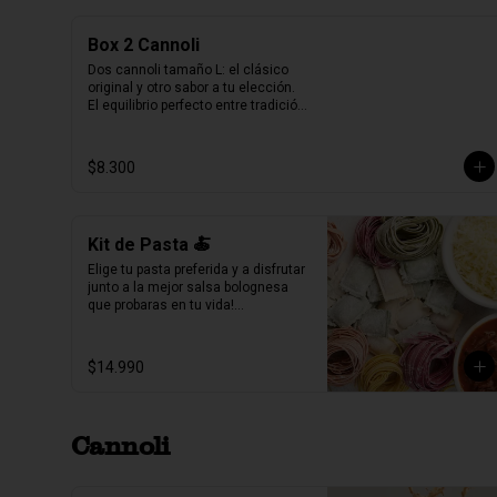
Box 2 Cannoli
Dos cannoli tamaño L: el clásico 
original y otro sabor a tu elección.

El equilibrio perfecto entre tradición 
y variedad.
$8.300
Kit de Pasta 🍝
Elige tu pasta preferida y a disfrutar 
junto a la mejor salsa bolognesa 
que probaras en tu vida!

500gr de pasta a eleccion (4 pers.)

400grs de bolognesa con 
$14.990
abundante carne mechada de 
vacuno.

100grs de queso parmesano 
rallado.
Cannoli