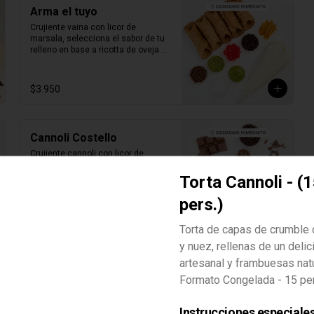
Arma el tuyo
Crujiente vaina con licor de 
marsala, selecciona el sabor de tu 
relleno en base a ricotta de oveja 
siciliana y elige 2 sabores de 
toppings que más te gusten.

1 unidad tamaño L
$3.950
Cannoli Costello
Crujiente cannoli con licor de 
marsala, ricotta de oveja siciliana, 
perlas de chocolate negro y perlas 
Torta Cannoli - (
de chocolate de leche.

1 unidad tamaño L
pers.)
$3.950
Torta de capas de crumble 
y nuez, rellenas de un deli
artesanal y frambuesas nat
Cannoli Capone
Formato Congelada - 15 pe
Crujiente vaina con licor de 
marsala, ricotta de oveja siciliana, 
pistacho y frambuesas naturales.

Instrucciones especiale
1 unidad tamaño L