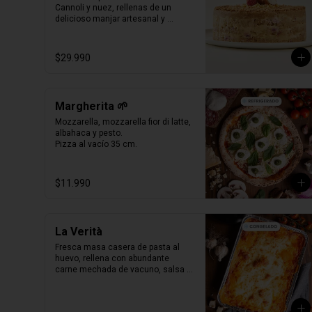
Cannoli y nuez, rellenas de un 
delicioso manjar artesanal y 
frambuesas naturales.

Formato Congelada - 15 personas.
$29.990
Margherita 🌱
Mozzarella, mozzarella fior di latte, 
albahaca y pesto.

Pizza al vacío 35 cm.
$11.990
La Verità
Fresca masa casera de pasta al 
huevo, rellena con abundante 
carne mechada de vacuno, salsa 
bechamel y salsa pomodoro 
casera receta de la mia nonna.