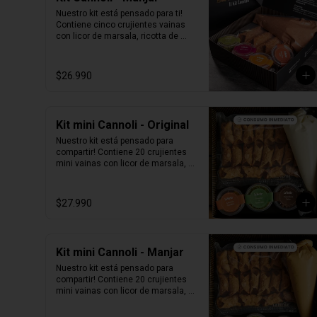
Nuestro kit está pensado para ti! 
Contiene cinco crujientes vainas 
con licor de marsala, ricotta de 
oveja siciliana mezclada con 
Manjar, perlas de chocolate, 
pistacho, piel de naranja confitada, 
$26.990
marrasquino, pistacho y una 
exquisita crema de pistacho.
Kit mini Cannoli - Original
Nuestro kit está pensado para 
compartir! Contiene 20 crujientes 
mini vainas con licor de marsala, 
ricotta de oveja siciliana, perlas de 
chocolate, pistacho, piel de naranja 
confitada, marrasquino, pistacho y 
$27.990
una exquisita crema de pistacho.
Kit mini Cannoli - Manjar
Nuestro kit está pensado para 
compartir! Contiene 20 crujientes 
mini vainas con licor de marsala, 
ricotta de oveja siciliana mezclada 
con Manjar, perlas de chocolate, 