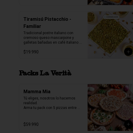
Tiramisú Pistacchio -
Familiar
Tradicional postre italiano con 
cremoso queso mascarpone y 
galletas bañadas en café italiano 
pero esta vez con un increíble 
$19.990
toque de pistacchio.

Fuente acrilico, 6-8 porc.

Producto Congelado ❄️
Packs La Verità
Mamma Mia
Tú eliges, nosotros lo hacemos 
realidad.

Arma tu pack con 5 pizzas entre 
nuestras 7 variedades y crea la 
combinación perfecta para 
compartir.

$59.990
Selladas al vacío, listas para horno 
o parrilla… como recién hechas.