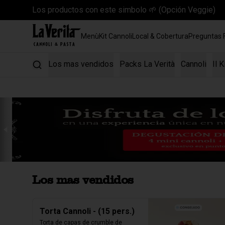
Los productos con este simbolo 🌱 (Opción Veggie)
Menù
Kit Cannoli
Local & Cobertura
Preguntas 
Los mas vendidos
Packs La Verità
Cannoli
Il K
Los mas vendidos
Torta Cannoli - (15 pers.)
Torta de capas de crumble de 