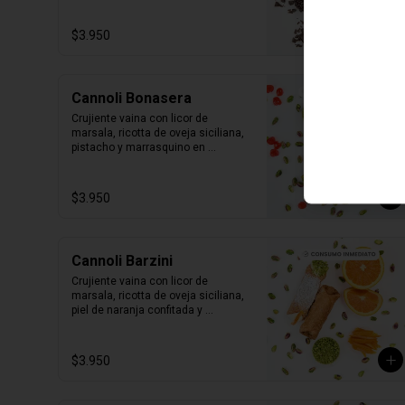
1 unidad tamaño L
$3.950
Cannoli Bonasera
Crujiente vaina con licor de 
marsala, ricotta de oveja siciliana, 
pistacho y marrasquino en 
conserva.

1 unidad tamaño L
$3.950
Cannoli Barzini
Crujiente vaina con licor de 
marsala, ricotta de oveja siciliana, 
piel de naranja confitada y 
pistacho.

1 unidad tamaño L
$3.950