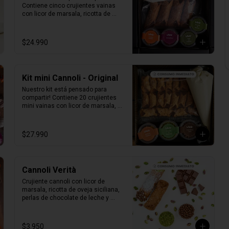
Contiene cinco crujientes vainas 
con licor de marsala, ricotta de 
oveja siciliana, perlas de 
chocolate, pistacho, piel de naranja 
confitada, marrasquino, pistacho y 
$24.990
una exquisita crema de pistacho.
Kit mini Cannoli - Original
Nuestro kit está pensado para 
compartir! Contiene 20 crujientes 
mini vainas con licor de marsala, 
ricotta de oveja siciliana, perlas de 
chocolate, pistacho, piel de naranja 
confitada, marrasquino, pistacho y 
$27.990
una exquisita crema de pistacho.
Cannoli Verità
Crujiente cannoli con licor de 
marsala, ricotta de oveja siciliana, 
perlas de chocolate de leche y 
pistacho.

1 unidad tamaño L
$3.950