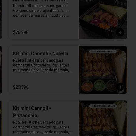
Nuestro kit está pensado para ti! 
Contiene cinco crujientes vainas 
con licor de marsala, ricotta de 
oveja siciliana mezclada con pasta 
de pistacchio natural, perlas de 
chocolate, pistacho, piel de naranja 
$26.990
confitada, marrasquino, pistacho y 
una exquisita crema de pistacho.
Kit mini Cannoli - Nutella
Nuestro kit está pensado para 
compartir! Contiene 20 crujientes 
mini vainas con licor de marsala, 
ricotta de oveja siciliana mezclada 
con Nutella, perlas de chocolate, 
pistacho, piel de naranja confitada, 
$29.990
marrasquino, pistacho y una 
exquisita crema de pistacho.
Kit mini Cannoli -
Pistacchio
Nuestro kit está pensado para 
compartir! Contiene 20 crujientes 
mini vainas con licor de marsala, 