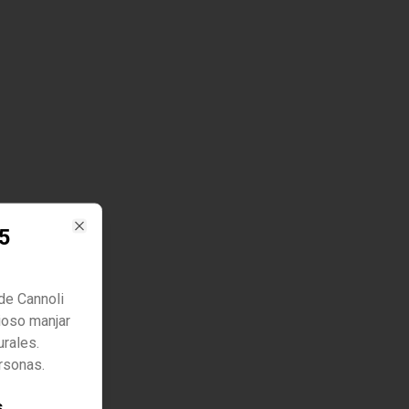
15
Close
de Cannoli
cioso manjar
urales.
rsonas.
s