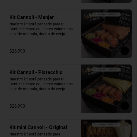
Kit Cannoli - Manjar
Nuestro kit está pensado para ti! 
Contiene cinco crujientes vainas con 
licor de marsala, ricotta de oveja 
siciliana mezclada con Manjar, perlas 
de chocolate, pistacho, piel de naranja 
confitada, marrasquino, pistacho y una 
$26.990
exquisita crema de pistacho.
Kit Cannoli - Pistacchio
Nuestro kit está pensado para ti! 
Contiene cinco crujientes vainas con 
licor de marsala, ricotta de oveja 
siciliana mezclada con pasta de 
pistacchio natural, perlas de chocolate, 
pistacho, piel de naranja confitada, 
$26.990
marrasquino, pistacho y una exquisita 
crema de pistacho.
Kit mini Cannoli - Original
Nuestro kit está pensado para 