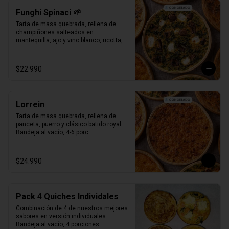
Funghi Spinaci 🌱
Tarta de masa quebrada, rellena de 
champiñones salteados en 
mantequilla, ajo y vino blanco, ricotta, 
espinaca salteada y clásico batido 
royal.

Bandeja al vacío, 4-6 porc.

$22.990
Producto Congelado ❄️
Lorrein
Tarta de masa quebrada, rellena de 
panceta, puerro y clásico batido royal.

Bandeja al vacío, 4-6 porc.

Producto Congelado ❄️
$24.990
Pack 4 Quiches Individales
Combinación de 4 de nuestros mejores 
sabores en versión individuales.

Bandeja al vacío, 4 porciones
