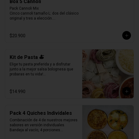
Box 5 Cannoli
Pack Cannoli Mix

Cinco cannoli tamaño L: dos del clásico 
original y tres a elección.

Una experiencia pensada para disfrutar 
lo mejor de La Verità, combinando lo 
tradicional con nuevos sabores.
$20.900
Kit de Pasta 🍝
Elige tu pasta preferida y a disfrutar 
junto a la mejor salsa bolognesa que 
probaras en tu vida!

500gr de pasta a eleccion (4 pers.)

400grs de bolognesa con abundante 
$14.990
carne mechada de vacuno.

100grs de queso parmesano rallado.
Pack 4 Quiches Individales
Combinación de 4 de nuestros mejores 
sabores en versión individuales.

Bandeja al vacío, 4 porciones

Producto Congelado ❄️