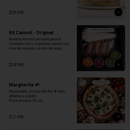
Formato Congelada - 15 personas.
$29.990
Kit Cannoli - Original
Nuestro kit está pensado para ti! 
Contiene cinco crujientes vainas con 
licor de marsala, ricotta de oveja 
siciliana, perlas de chocolate, pistacho, 
piel de naranja confitada, marrasquino, 
pistacho y una exquisita crema de 
$24.990
pistacho.
Margherita 🌱
Mozzarella, mozzarella fior di latte, 
albahaca y pesto.

Pizza al vacío 35 cm.
$11.990