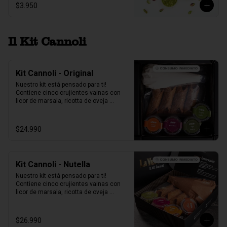
$3.950
Il Kit Cannoli
Kit Cannoli - Original
Nuestro kit está pensado para ti! 
Contiene cinco crujientes vainas con 
licor de marsala, ricotta de oveja 
siciliana, perlas de chocolate, pistacho, 
piel de naranja confitada, marrasquino, 
pistacho y una exquisita crema de 
$24.990
pistacho.
Kit Cannoli - Nutella
Nuestro kit está pensado para ti! 
Contiene cinco crujientes vainas con 
licor de marsala, ricotta de oveja 
siciliana mezclada con Nutella, perlas 
de chocolate, pistacho, piel de naranja 
confitada, marrasquino, pistacho y una 
$26.990
exquisita crema de pistacho.