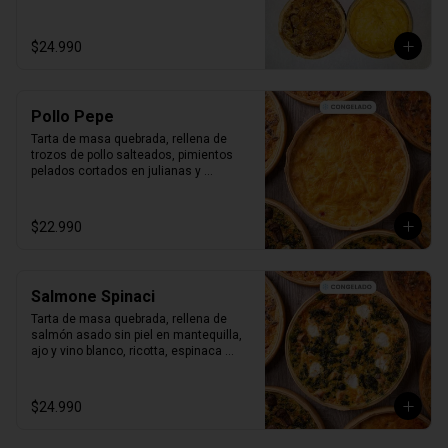
Producto Congelado ❄️
$24.990
Pollo Pepe
Tarta de masa quebrada, rellena de 
trozos de pollo salteados, pimientos 
pelados cortados en julianas y 
salteados con aceite de oliva y clásico 
batido royal.

Bandeja al vacío, 4-6 porc.

$22.990
Producto Congelado ❄️
Salmone Spinaci
Tarta de masa quebrada, rellena de 
salmón asado sin piel en mantequilla, 
ajo y vino blanco, ricotta, espinaca 
salteada y clásico batido royal.

Bandeja al vacío, 4-6 porc.

Producto Congelado ❄️
$24.990