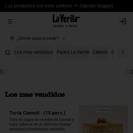
Los productos con este simbolo 🌱 (Opción Veggie)
Abrir menu de navegación
Login
¿Dónde quieres pedir?
Los mas vendidos
Packs La Verità
Cannoli
Il Kit Cann
Los mas vendidos
Torta Cannoli - (15 pers.)
Torta de capas de crumble de Cannoli y 
nuez, rellenas de un delicioso manjar 
artesanal y frambuesas naturales.
