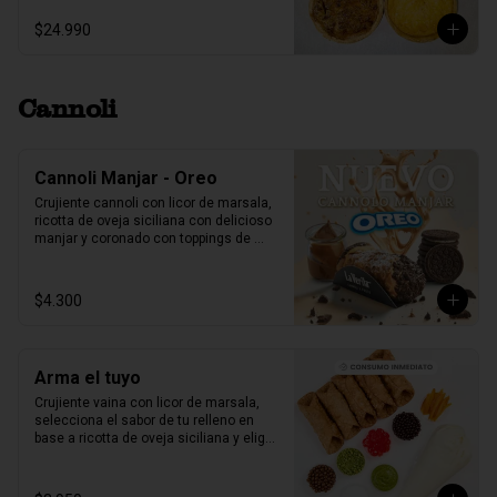
$24.990
Cannoli
Cannoli Manjar - Oreo
Crujiente cannoli con licor de marsala, 
ricotta de oveja siciliana con delicioso 
manjar y coronado con toppings de 
galletas Oreo.
$4.300
Arma el tuyo
Crujiente vaina con licor de marsala, 
selecciona el sabor de tu relleno en 
base a ricotta de oveja siciliana y elige 
2 sabores de toppings que más te 
gusten.

1 unidad tamaño L