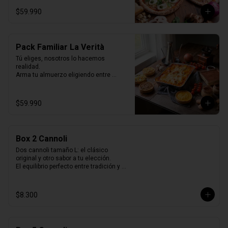
Selladas al vacío, listas para horno o 
$59.990
parrilla… como recién hechas.
Pack Familiar La Verità
Tú eliges, nosotros lo hacemos 
realidad.

Arma tu almuerzo eligiendo entre 
nuestras 2 opciones de pack de 
quiches y nuestras 2 lasagnas mas 
vendidas y un tiramisú familiar para 
$59.990
cerrar.

Todo listo para horno, perfecto para 
compartir y disfrutar sin preocuparse de 
cocinar.
Box 2 Cannoli
Dos cannoli tamaño L: el clásico 
original y otro sabor a tu elección.

El equilibrio perfecto entre tradición y 
variedad.
$8.300