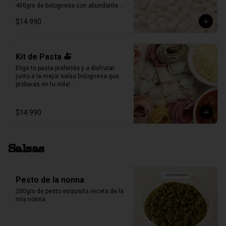
400grs de bolognesa con abundante 
carne mechada de vacuno.

$14.990
100grs de queso parmesano rallado.

Producto Congelado ❄️
Kit de Pasta 🍝
Elige tu pasta preferida y a disfrutar 
junto a la mejor salsa bolognesa que 
probaras en tu vida!

500gr de pasta a eleccion (4 pers.)

400grs de bolognesa con abundante 
$14.990
carne mechada de vacuno.

100grs de queso parmesano rallado.
Salsas
Pesto de la nonna
200grs de pesto esquisita receta de la 
mia nonna.