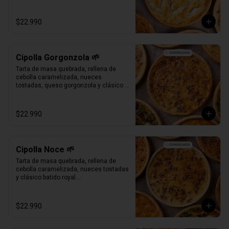
Bandeja al vacío, 4-6 porc.

Producto Congelado ❄️
$22.990
Cipolla Gorgonzola 🌱
Tarta de masa quebrada, rellena de 
cebolla caramelizada, nueces 
tostadas, queso gorgonzola y clásico 
batido royal.

Bandeja al vacío, 4-6 porc.

Producto Congelado ❄️
$22.990
Cipolla Noce 🌱
Tarta de masa quebrada, rellena de 
cebolla caramelizada, nueces tostadas 
y clásico batido royal.

Bandeja al vacío, 4-6 porc.

Producto Congelado ❄️
$22.990