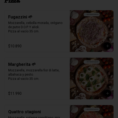
Pizza
Fugazzini 🌱
Mozzarella, cebolla morada, orégano 
de putre D.O.P. Y alioli.

Pizza al vacío 35 cm.
$10.890
Margherita 🌱
Mozzarella, mozzarella fior di latte, 
albahaca y pesto.

Pizza al vacío 35 cm.
$11.990
Quattro stagioni
Mozzarella, salame napolitano, mix 