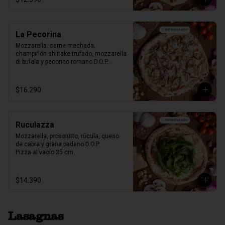
La Pecorina
Mozzarella, carne mechada, 
champiñón shiitake trufado, mozzarella 
di bufala y pecorino romano D.O.P.

Pizza al vacío 35 cm.
$16.290
Ruculazza
Mozzarella, prosciutto, rúcula, queso 
de cabra y grana padano D.O.P.

Pizza al vacío 35 cm.
$14.390
Lasagnas