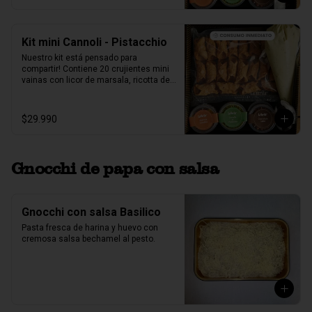
pistacho.
Kit mini Cannoli - Pistacchio
Nuestro kit está pensado para 
compartir! Contiene 20 crujientes mini 
vainas con licor de marsala, ricotta de 
oveja siciliana mezclada con pasta de 
pistacchio natural, perlas de chocolate, 
pistacho, piel de naranja confitada, 
$29.990
marrasquino, pistacho y una exquisita 
crema de pistacho.
Gnocchi de papa con salsa
Gnocchi con salsa Basilico
Pasta fresca de harina y huevo con 
cremosa salsa bechamel al pesto.