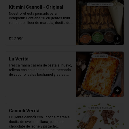
Kit mini Cannoli - Original
Nuestro kit está pensado para 
compartir! Contiene 20 crujientes mini 
vainas con licor de marsala, ricotta de 
oveja siciliana, perlas de chocolate, 
pistacho, piel de naranja confitada, 
marrasquino, pistacho y una exquisita 
$27.990
crema de pistacho.
La Verità
Fresca masa casera de pasta al huevo, 
rellena con abundante carne mechada 
de vacuno, salsa bechamel y salsa 
pomodoro casera receta de la mia 
nonna.
Cannoli Verità
Crujiente cannoli con licor de marsala, 
ricotta de oveja siciliana, perlas de 
chocolate de leche y pistacho.
