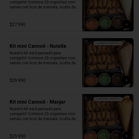
compartir! Contiene 20 crujientes mini 
vainas con licor de marsala, ricotta de 
oveja siciliana, perlas de chocolate, 
pistacho, piel de naranja confitada, 
marrasquino, pistacho y una exquisita 
$27.990
crema de pistacho.
Kit mini Cannoli - Nutella
Nuestro kit está pensado para 
compartir! Contiene 20 crujientes mini 
vainas con licor de marsala, ricotta de 
oveja siciliana mezclada con Nutella, 
perlas de chocolate, pistacho, piel de 
naranja confitada, marrasquino, 
$29.990
pistacho y una exquisita crema de 
pistacho.
Kit mini Cannoli - Manjar
Nuestro kit está pensado para 
compartir! Contiene 20 crujientes mini 
vainas con licor de marsala, ricotta de 
oveja siciliana mezclada con Manjar, 
perlas de chocolate, pistacho, piel de 
naranja confitada, marrasquino, 
$29.990
pistacho y una exquisita crema de 