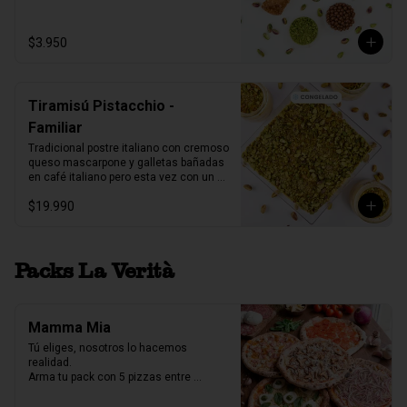
1 unidad tamaño L
$3.950
Tiramisú Pistacchio -
Familiar
Tradicional postre italiano con cremoso 
queso mascarpone y galletas bañadas 
en café italiano pero esta vez con un 
increíble toque de pistacchio.

$19.990
Fuente acrilico, 6-8 porc.

Producto Congelado ❄️
Packs La Verità
Mamma Mia
Tú eliges, nosotros lo hacemos 
realidad.

Arma tu pack con 5 pizzas entre 
nuestras 7 variedades y crea la 
combinación perfecta para compartir.
