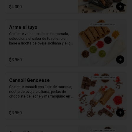
$4.300
Arma el tuyo
Crujiente vaina con licor de marsala, 
selecciona el sabor de tu relleno en 
base a ricotta de oveja siciliana y elige 
2 sabores de toppings que más te 
gusten.

1 unidad tamaño L
$3.950
Cannoli Genovese
Crujiente cannoli con licor de marsala, 
ricotta de oveja siciliana, perlas de 
chocolate de leche y marrasquino en 
conserva.

1 unidad tamaño L
$3.950