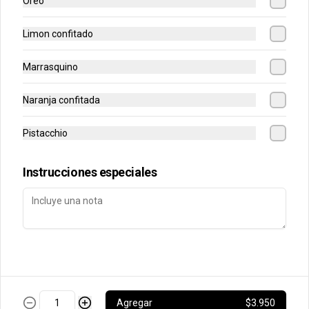
Oreo
Conócenos
Limon confitado
Avenida Padre Hurtado Norte 1106, Vitacura.
Términos y condiciones
Marrasquino
Política de privacidad
Naranja confitada
Redes sociales
Pistacchio
Instagram
Instrucciones especiales
Mi cuenta
Pedir
Iniciar sesión
Powered by
Agregar
$3.950