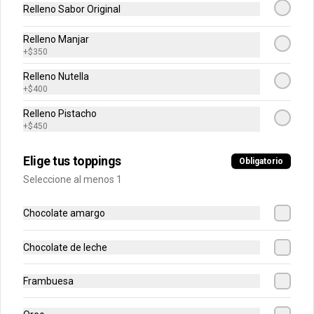
Relleno Sabor Original
$3.950
Relleno Manjar
+
$350
Cannoli Verità
Relleno Nutella
Crujiente cannoli con licor de marsala, 
+
$400
ricotta de oveja siciliana, perlas de 
chocolate de leche y pistacho.

Relleno Pistacho
1 unidad tamaño L
+
$450
$3.950
Elige tus toppings
Obligatorio
Seleccione al menos 1
Chocolate amargo
Chocolate de leche
Frambuesa