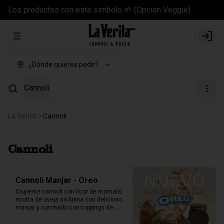
Los productos con este simbolo 🌱 (Opción Veggie)
Abrir menu de navegación
Login
¿Dónde quieres pedir?
Cannoli
La Veritá
Cannoli
Cannoli
Cannoli Manjar - Oreo
Crujiente cannoli con licor de marsala, 
ricotta de oveja siciliana con delicioso 
manjar y coronado con toppings de 
galletas Oreo.