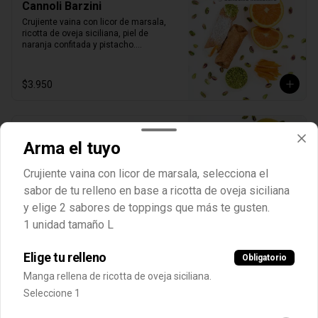
Cannoli Barzini
Crujiente vaina con licor de marsala, 
ricotta de oveja siciliana, piel de 
naranja confitada y pistacho.

1 unidad tamaño L
$3.950
Cannoli Gambino
Arma el tuyo
Crujiente vaina con licor de marsala, 
ricotta de oveja siciliana, piel de limón 
Crujiente vaina con licor de marsala, selecciona el
confitado y pistacho.

1 unidad tamaño L
sabor de tu relleno en base a ricotta de oveja siciliana
y elige 2 sabores de toppings que más te gusten.
$3.950
1 unidad tamaño L
Elige tu relleno
Obligatorio
Cannoli Tattaglia
Manga rellena de ricotta de oveja siciliana.
Crujientes vaina con licor de marsala, 
ricotta de oveja siciliana, perlas de 
Seleccione 1
chocolate negro y pistacho.

1 unidad tamaño L