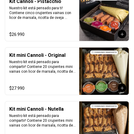
Kit Cannoli - Pistacchio
Nuestro kit está pensado para ti! 
Contiene cinco crujientes vainas con 
licor de marsala, ricotta de oveja 
siciliana mezclada con pasta de 
pistacchio natural, perlas de chocolate, 
pistacho, piel de naranja confitada, 
$26.990
marrasquino, pistacho y una exquisita 
crema de pistacho.
Kit mini Cannoli - Original
Nuestro kit está pensado para 
compartir! Contiene 20 crujientes mini 
vainas con licor de marsala, ricotta de 
oveja siciliana, perlas de chocolate, 
pistacho, piel de naranja confitada, 
marrasquino, pistacho y una exquisita 
$27.990
crema de pistacho.
Kit mini Cannoli - Nutella
Nuestro kit está pensado para 
compartir! Contiene 20 crujientes mini 
vainas con licor de marsala, ricotta de 
oveja siciliana mezclada con Nutella, 