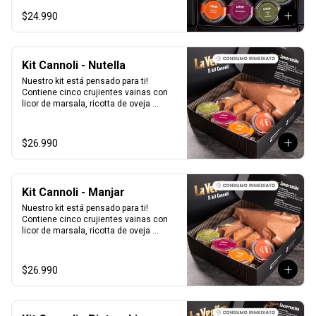
pistacho y una exquisita crema de 
$24.990
pistacho.
Kit Cannoli - Nutella
Nuestro kit está pensado para ti! 
Contiene cinco crujientes vainas con 
licor de marsala, ricotta de oveja 
siciliana mezclada con Nutella, perlas 
de chocolate, pistacho, piel de naranja 
confitada, marrasquino, pistacho y una 
$26.990
exquisita crema de pistacho.
Kit Cannoli - Manjar
Nuestro kit está pensado para ti! 
Contiene cinco crujientes vainas con 
licor de marsala, ricotta de oveja 
siciliana mezclada con Manjar, perlas 
de chocolate, pistacho, piel de naranja 
confitada, marrasquino, pistacho y una 
$26.990
exquisita crema de pistacho.