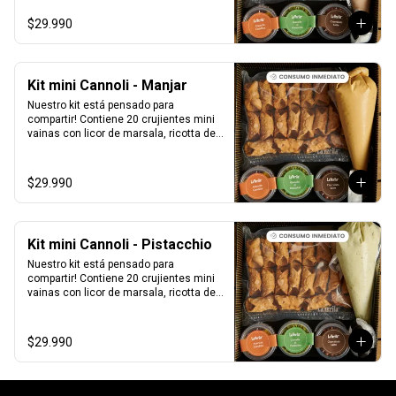
perlas de chocolate, pistacho, piel de 
naranja confitada, marrasquino, 
$29.990
pistacho y una exquisita crema de 
pistacho.
Kit mini Cannoli - Manjar
Nuestro kit está pensado para 
compartir! Contiene 20 crujientes mini 
vainas con licor de marsala, ricotta de 
oveja siciliana mezclada con Manjar, 
perlas de chocolate, pistacho, piel de 
naranja confitada, marrasquino, 
$29.990
pistacho y una exquisita crema de 
pistacho.
Kit mini Cannoli - Pistacchio
Nuestro kit está pensado para 
compartir! Contiene 20 crujientes mini 
vainas con licor de marsala, ricotta de 
oveja siciliana mezclada con pasta de 
pistacchio natural, perlas de chocolate, 
pistacho, piel de naranja confitada, 
$29.990
marrasquino, pistacho y una exquisita 
crema de pistacho.