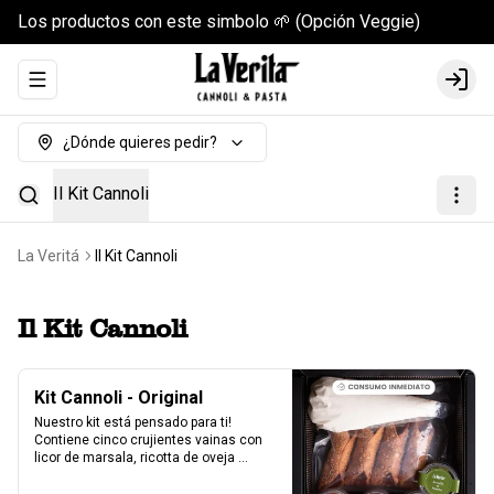
Los productos con este simbolo 🌱 (Opción Veggie)
Abrir menu de navegación
Login
¿Dónde quieres pedir?
Il Kit Cannoli
La Veritá
Il Kit Cannoli
Il Kit Cannoli
Kit Cannoli - Original
Nuestro kit está pensado para ti! 
Contiene cinco crujientes vainas con 
licor de marsala, ricotta de oveja 
siciliana, perlas de chocolate, pistacho, 
piel de naranja confitada, marrasquino, 