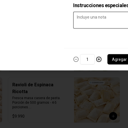
porciones.

Instrucciones especiale
Producto Congelado ❄️
$9.890
Ravioli de Zapallo Ricotta
Fresca masa casera de pasta. 

Porción de 500 gramos - 4-5 
porciones.

Producto Congelado ❄️
Agregar
$9.990
Ravioli de Espinaca
Ricotta
Fresca masa casera de pasta. 

Porción de 500 gramos - 4-5 
porciones.

Producto Congelado ❄️
$9.990