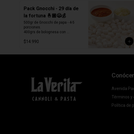
Pack Gnocchi - 29 día de
la fortuna 🤞🏼😄💰
500gr de Gnocchi de papa - 4-5 
porciones.

400grs de bolognesa con 
abundante carne mechada de 
$14.990
vacuno.

100grs de queso parmesano 
rallado.

Producto Congelado ❄️
Conóce
Avenida Pad
Términos y 
Política de 