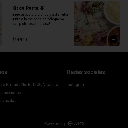
Kit de Pasta 🍝
Elige tu pasta preferida y a disfrutar 
junto a la mejor salsa bolognesa 
que probaras en tu vida!

500gr de pasta a eleccion (4 pers.)

400grs de bolognesa con 
$14.990
abundante carne mechada de 
vacuno.

100grs de queso parmesano 
rallado.
nos
Redes sociales
re Hurtado Norte 1106, Vitacura.
Instagram
condiciones
privacidad
Powered by