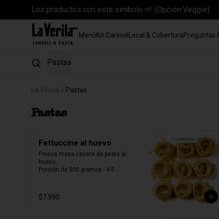
Los productos con este simbolo 🌱 (Opción Veggie)
Menù
Kit Cannoli
Local & Cobertura
Preguntas 
Pastas
La Veritá
Pastas
Pastas
Fettuccine al huevo
Fresca masa casera de pasta al 
huevo. 

Porción de 500 gramos - 4-5 
porciones.

Producto Congelado ❄️
$7.990