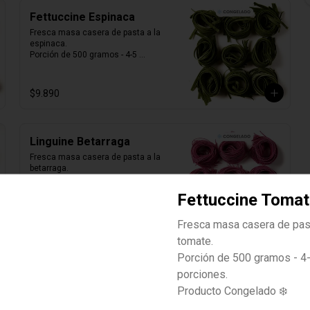
Fettuccine Espinaca
Fresca masa casera de pasta a la 
espinaca. 

Porción de 500 gramos - 4-5 
porciones.

Producto Congelado ❄️
$9.890
Linguine Betarraga
Fresca masa casera de pasta a la 
betarraga.

Porción de 500 gramos - 4-5 
porciones.

Fettuccine Tomat
Producto Congelado ❄️
$9.890
Fresca masa casera de pas
tomate.
Porción de 500 gramos - 4
Linguine Espinaca
porciones.
Fresca masa casera de pasta a la 
Producto Congelado ❄️
espinaca. 

Porción de 500 gramos - 4-5 