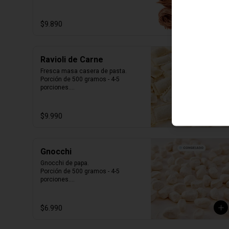
porciones.

Producto Congelado ❄️
$9.890
Ravioli de Carne
Fresca masa casera de pasta. 

Porción de 500 gramos - 4-5 
porciones.

Producto Congelado ❄️
$9.990
Gnocchi
Gnocchi de papa.

Porción de 500 gramos - 4-5 
porciones.

Producto Congelado ❄️
$6.990