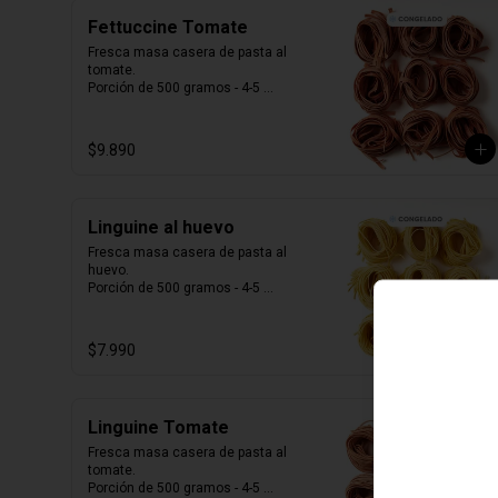
Fettuccine Tomate
Fresca masa casera de pasta al 
tomate. 

Porción de 500 gramos - 4-5 
porciones.

Producto Congelado ❄️
$9.890
Linguine al huevo
Fresca masa casera de pasta al 
huevo. 

Porción de 500 gramos - 4-5 
porciones.

Producto Congelado ❄️
$7.990
Linguine Tomate
Fresca masa casera de pasta al 
tomate. 

Porción de 500 gramos - 4-5 