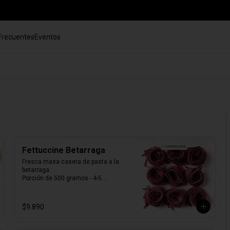
Frecuentes
Eventos
Fettuccine Betarraga
Fresca masa casera de pasta a la 
betarraga. 

Porción de 500 gramos - 4-5 
porciones.

Producto Congelado ❄️
$9.890