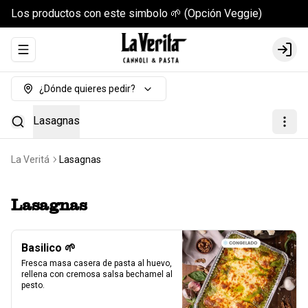
Los productos con este simbolo 🌱 (Opción Veggie)
Abrir menu de navegación
Login
¿Dónde quieres pedir?
Lasagnas
La Veritá
Lasagnas
Lasagnas
Basilico 🌱
Fresca masa casera de pasta al huevo, 
rellena con cremosa salsa bechamel al 
pesto.