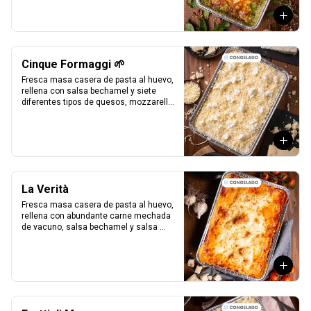
Cinque Formaggi 🌱
Fresca masa casera de pasta al huevo, 
rellena con salsa bechamel y siete 
diferentes tipos de quesos, mozzarella, 
parmesano, mozzarella di buffalo, 
ricotta, taleggio, asiago e scamorza.
La Verità
Fresca masa casera de pasta al huevo, 
rellena con abundante carne mechada 
de vacuno, salsa bechamel y salsa 
pomodoro casera receta de la mia 
nonna.