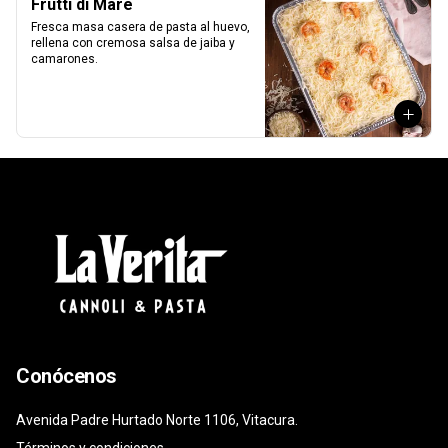
Frutti di Mare
Fresca masa casera de pasta al huevo, 
rellena con cremosa salsa de jaiba y 
camarones.
Conócenos
Avenida Padre Hurtado Norte 1106, Vitacura.