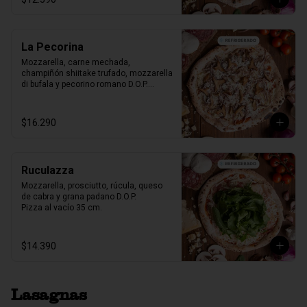
La Pecorina
Mozzarella, carne mechada, 
champiñón shiitake trufado, mozzarella 
di bufala y pecorino romano D.O.P.

Pizza al vacío 35 cm.
$16.290
Ruculazza
Mozzarella, prosciutto, rúcula, queso 
de cabra y grana padano D.O.P.

Pizza al vacío 35 cm.
$14.390
Lasagnas