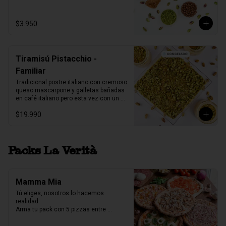
1 unidad tamaño L
$3.950
Tiramisú Pistacchio -
Familiar
Tradicional postre italiano con cremoso 
queso mascarpone y galletas bañadas 
en café italiano pero esta vez con un 
increíble toque de pistacchio.

$19.990
Fuente acrilico, 6-8 porc.

Producto Congelado ❄️
Packs La Verità
Mamma Mia
Tú eliges, nosotros lo hacemos 
realidad.

Arma tu pack con 5 pizzas entre 
nuestras 7 variedades y crea la 
combinación perfecta para compartir.
