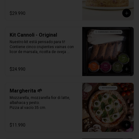
Formato Congelada - 15 personas.
$29.990
Kit Cannoli - Original
Nuestro kit está pensado para ti! 
Contiene cinco crujientes vainas con 
licor de marsala, ricotta de oveja 
siciliana, perlas de chocolate, pistacho, 
piel de naranja confitada, marrasquino, 
pistacho y una exquisita crema de 
$24.990
pistacho.
Margherita 🌱
Mozzarella, mozzarella fior di latte, 
albahaca y pesto.

Pizza al vacío 35 cm.
$11.990