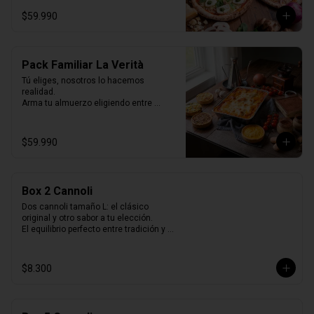
Selladas al vacío, listas para horno o 
$59.990
parrilla… como recién hechas.
Pack Familiar La Verità
Tú eliges, nosotros lo hacemos 
realidad.

Arma tu almuerzo eligiendo entre 
nuestras 2 opciones de pack de 
quiches y nuestras 2 lasagnas mas 
vendidas y un tiramisú familiar para 
$59.990
cerrar.

Todo listo para horno, perfecto para 
compartir y disfrutar sin preocuparse de 
cocinar.
Box 2 Cannoli
Dos cannoli tamaño L: el clásico 
original y otro sabor a tu elección.

El equilibrio perfecto entre tradición y 
variedad.
$8.300