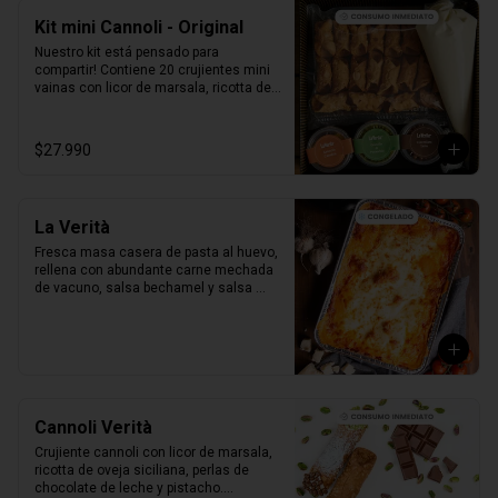
Kit mini Cannoli - Original
Nuestro kit está pensado para 
compartir! Contiene 20 crujientes mini 
vainas con licor de marsala, ricotta de 
oveja siciliana, perlas de chocolate, 
pistacho, piel de naranja confitada, 
marrasquino, pistacho y una exquisita 
$27.990
crema de pistacho.
La Verità
Fresca masa casera de pasta al huevo, 
rellena con abundante carne mechada 
de vacuno, salsa bechamel y salsa 
pomodoro casera receta de la mia 
nonna.
Cannoli Verità
Crujiente cannoli con licor de marsala, 
ricotta de oveja siciliana, perlas de 
chocolate de leche y pistacho.
