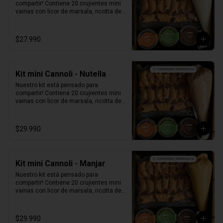
compartir! Contiene 20 crujientes mini 
vainas con licor de marsala, ricotta de 
oveja siciliana, perlas de chocolate, 
pistacho, piel de naranja confitada, 
marrasquino, pistacho y una exquisita 
$27.990
crema de pistacho.
Kit mini Cannoli - Nutella
Nuestro kit está pensado para 
compartir! Contiene 20 crujientes mini 
vainas con licor de marsala, ricotta de 
oveja siciliana mezclada con Nutella, 
perlas de chocolate, pistacho, piel de 
naranja confitada, marrasquino, 
$29.990
pistacho y una exquisita crema de 
pistacho.
Kit mini Cannoli - Manjar
Nuestro kit está pensado para 
compartir! Contiene 20 crujientes mini 
vainas con licor de marsala, ricotta de 
oveja siciliana mezclada con Manjar, 
perlas de chocolate, pistacho, piel de 
naranja confitada, marrasquino, 
$29.990
pistacho y una exquisita crema de 