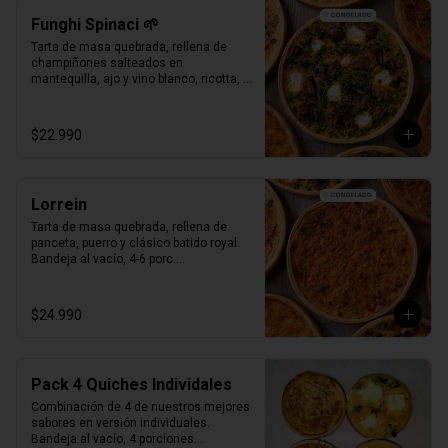
Funghi Spinaci 🌱
Tarta de masa quebrada, rellena de 
champiñones salteados en 
mantequilla, ajo y vino blanco, ricotta, 
espinaca salteada y clásico batido 
royal.

Bandeja al vacío, 4-6 porc.

$22.990
Producto Congelado ❄️
Lorrein
Tarta de masa quebrada, rellena de 
panceta, puerro y clásico batido royal.

Bandeja al vacío, 4-6 porc.

Producto Congelado ❄️
$24.990
Pack 4 Quiches Individales
Combinación de 4 de nuestros mejores 
sabores en versión individuales.

Bandeja al vacío, 4 porciones
