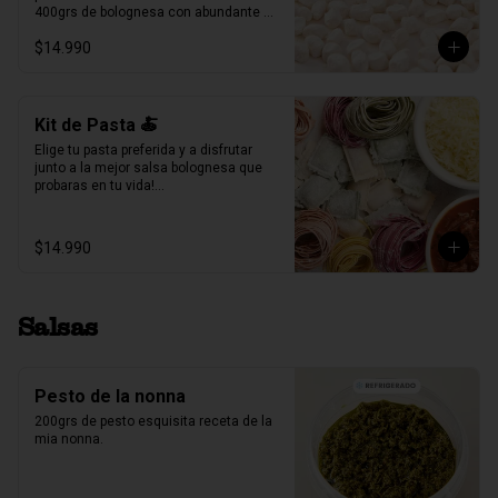
400grs de bolognesa con abundante 
carne mechada de vacuno.

$14.990
100grs de queso parmesano rallado.

Producto Congelado ❄️
Kit de Pasta 🍝
Elige tu pasta preferida y a disfrutar 
junto a la mejor salsa bolognesa que 
probaras en tu vida!

500gr de pasta a eleccion (4 pers.)

400grs de bolognesa con abundante 
$14.990
carne mechada de vacuno.

100grs de queso parmesano rallado.
Salsas
Pesto de la nonna
200grs de pesto esquisita receta de la 
mia nonna.