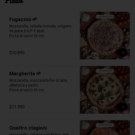
Pizza
Fugazzini 🌱
Mozzarella, cebolla morada, orégano 
de putre D.O.P. Y alioli.

Pizza al vacío 35 cm.
$10.890
Margherita 🌱
Mozzarella, mozzarella fior di latte, 
albahaca y pesto.

Pizza al vacío 35 cm.
$11.990
Quattro stagioni
Mozzarella, salame napolitano, mix 