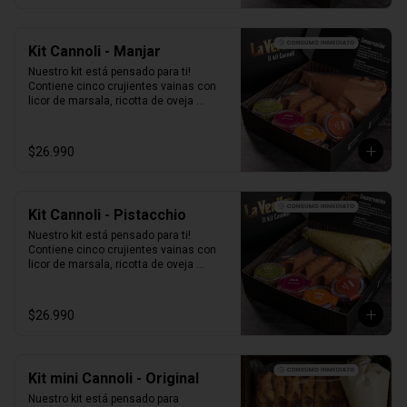
Kit Cannoli - Manjar
Nuestro kit está pensado para ti! 
Contiene cinco crujientes vainas con 
licor de marsala, ricotta de oveja 
siciliana mezclada con Manjar, perlas 
de chocolate, pistacho, piel de naranja 
confitada, marrasquino, pistacho y una 
$26.990
exquisita crema de pistacho.
Kit Cannoli - Pistacchio
Nuestro kit está pensado para ti! 
Contiene cinco crujientes vainas con 
licor de marsala, ricotta de oveja 
siciliana mezclada con pasta de 
pistacchio natural, perlas de chocolate, 
pistacho, piel de naranja confitada, 
$26.990
marrasquino, pistacho y una exquisita 
crema de pistacho.
Kit mini Cannoli - Original
Nuestro kit está pensado para 