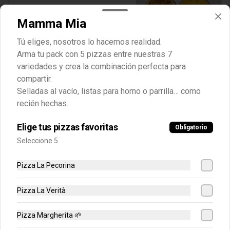
Producto Congelado ❄️
Mamma Mia
$24.990
Tú eliges, nosotros lo hacemos realidad.
Arma tu pack con 5 pizzas entre nuestras 7
Pollo Pepe
variedades y crea la combinación perfecta para
Tarta de masa quebrada, rellena de 
compartir.
trozos de pollo salteados, pimientos 
pelados cortados en julianas y 
Selladas al vacío, listas para horno o parrilla… como
salteados con aceite de oliva y clásico 
recién hechas.
batido royal.

Bandeja al vacío, 4-6 porc.

$22.990
Producto Congelado ❄️
Elige tus pizzas favoritas
Obligatorio
Seleccione 5
Salmone Spinaci
Tarta de masa quebrada, rellena de 
Pizza La Pecorina
salmón asado sin piel en mantequilla, 
ajo y vino blanco, ricotta, espinaca 
salteada y clásico batido royal.

Pizza La Verità
Bandeja al vacío, 4-6 porc.

Producto Congelado ❄️
$24.990
Pizza Margherita 🌱