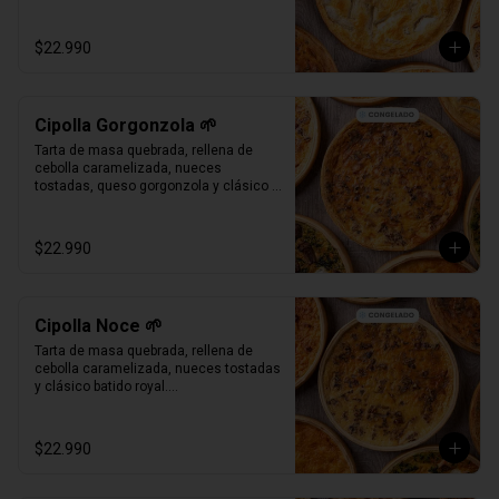
Bandeja al vacío, 4-6 porc.

Producto Congelado ❄️
$22.990
Cipolla Gorgonzola 🌱
Tarta de masa quebrada, rellena de 
cebolla caramelizada, nueces 
tostadas, queso gorgonzola y clásico 
batido royal.

Bandeja al vacío, 4-6 porc.

Producto Congelado ❄️
$22.990
Cipolla Noce 🌱
Tarta de masa quebrada, rellena de 
cebolla caramelizada, nueces tostadas 
y clásico batido royal.

Bandeja al vacío, 4-6 porc.

Producto Congelado ❄️
$22.990