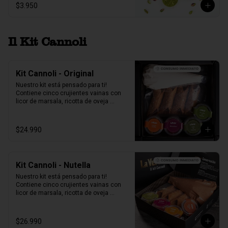
$3.950
Il Kit Cannoli
Kit Cannoli - Original
Nuestro kit está pensado para ti! 
Contiene cinco crujientes vainas con 
licor de marsala, ricotta de oveja 
siciliana, perlas de chocolate, pistacho, 
piel de naranja confitada, marrasquino, 
pistacho y una exquisita crema de 
$24.990
pistacho.
Kit Cannoli - Nutella
Nuestro kit está pensado para ti! 
Contiene cinco crujientes vainas con 
licor de marsala, ricotta de oveja 
siciliana mezclada con Nutella, perlas 
de chocolate, pistacho, piel de naranja 
confitada, marrasquino, pistacho y una 
$26.990
exquisita crema de pistacho.