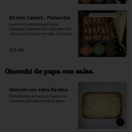
pistacho.
Kit mini Cannoli - Pistacchio
Nuestro kit está pensado para 
compartir! Contiene 20 crujientes mini 
vainas con licor de marsala, ricotta de 
oveja siciliana mezclada con pasta de 
pistacchio natural, perlas de chocolate, 
pistacho, piel de naranja confitada, 
$29.990
marrasquino, pistacho y una exquisita 
crema de pistacho.
Gnocchi de papa con salsa
Gnocchi con salsa Basilico
Pasta fresca de harina y huevo con 
cremosa salsa bechamel al pesto.