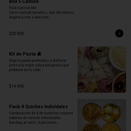
Box 5 Cannoli
Pack Cannoli Mix

Cinco cannoli tamaño L: dos del clásico 
original y tres a elección.

Una experiencia pensada para disfrutar 
lo mejor de La Verità, combinando lo 
tradicional con nuevos sabores.
$20.900
Kit de Pasta 🍝
Elige tu pasta preferida y a disfrutar 
junto a la mejor salsa bolognesa que 
probaras en tu vida!

500gr de pasta a eleccion (4 pers.)

400grs de bolognesa con abundante 
$14.990
carne mechada de vacuno.

100grs de queso parmesano rallado.
Pack 4 Quiches Individales
Combinación de 4 de nuestros mejores 
sabores en versión individuales.

Bandeja al vacío, 4 porciones

Producto Congelado ❄️