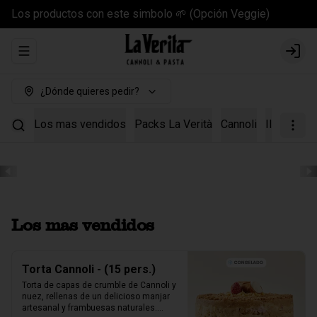
Los productos con este simbolo 🌱 (Opción Veggie)
Abrir menu de navegación
Login
¿Dónde quieres pedir?
Los mas vendidos
Packs La Verità
Cannoli
Il Kit Cann
Los mas vendidos
Torta Cannoli - (15 pers.)
Torta de capas de crumble de Cannoli y 
nuez, rellenas de un delicioso manjar 
artesanal y frambuesas naturales.
