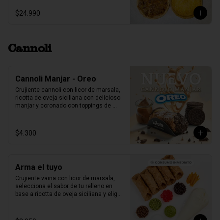
$24.990
Cannoli
Cannoli Manjar - Oreo
Crujiente cannoli con licor de marsala, 
ricotta de oveja siciliana con delicioso 
manjar y coronado con toppings de 
galletas Oreo.
$4.300
Arma el tuyo
Crujiente vaina con licor de marsala, 
selecciona el sabor de tu relleno en 
base a ricotta de oveja siciliana y elige 
2 sabores de toppings que más te 
gusten.

1 unidad tamaño L